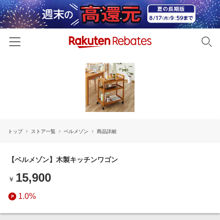
ホーム
カテゴリー一覧
百貨店・総合ECモール
イベント一覧
ファッション・インナー・小物
トップ
ストア一覧
ベルメゾン
商品詳細
リーベイツ注目ストア
ヘルプ
食品・スイーツ・お酒
初回購入者限定特典
友達紹介
【ベルメゾン】木製キッチンワゴン
日用品・キッチン用品
対象ストア新規限定特典
15,900
コスメ・健康・医薬品
￥
楽天IDでログイン/会員登録
新着ストアのご紹介
キッズ・ベビー用品
1.0%
電子書籍特集
家電・PC・スマホ・カメラ
楽天ペイ導入ストア