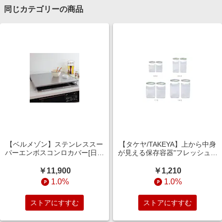
同じカテゴリーの商品
【ベルメゾン】ステンレススー
【タケヤ/TAKEYA】上から中身
パーエンボスコンロカバー[日本
が見える保存容器"フレッシュロ
製]
ック"2個セット[日本製] 【選べ
る6サイズ】
￥11,900
￥1,210
1.0%
1.0%
ストアにすすむ
ストアにすすむ