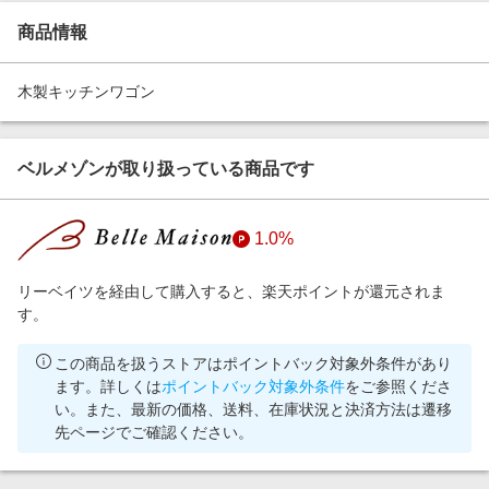
エンタメ
楽天サービス特集
商品情報
スポーツ・アウトドア・ゴルフ
旅行特集
インテリア・寝具
木製キッチンワゴン
わくわく夏特集
ペット・花・DIY・車
とことん買い物チャレンジ
旅行・レジャー・ホテル予約
ベルメゾンが取り扱っている商品です
Apple公式サイト×楽天カード分割払い
生活・お役立ち
Qoo10メガポ
金融・マネー・保険
1.0%
Samsung ボーナスキャンペーン
デジタルコンテンツ
週末の高還元 夏の長期版
リーベイツを経由して購入すると、楽天ポイントが還元されま
ビジネス・その他サービス
す。
この商品を扱うストアはポイントバック対象外条件があり
ます。詳しくは
ポイントバック対象外条件
をご参照くださ
い。また、最新の価格、送料、在庫状況と決済方法は遷移
先ページでご確認ください。