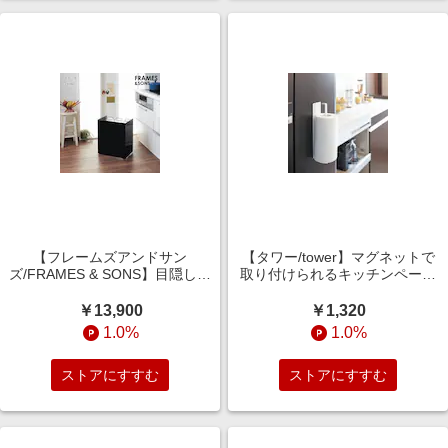
【フレームズアンドサン
【タワー/tower】マグネットで
ズ/FRAMES & SONS】目隠しモ
取り付けられるキッチンペーパ
ダンダストワゴン 【キッチン分
ーホルダー
別ゴミ箱】
￥13,900
￥1,320
1.0%
1.0%
ストアにすすむ
ストアにすすむ