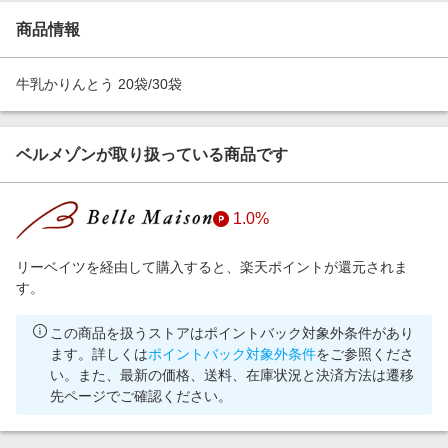
エンタメ
楽天サービス特集
商品情報
スポーツ・アウトドア・ゴルフ
旅行特集
インテリア・寝具
牛乳かりんとう 20袋/30袋
わくわく夏特集
ペット・花・DIY・車
とことん買い物チャレンジ
旅行・レジャー・ホテル予約
ベルメゾンが取り扱っている商品です
Apple公式サイト×楽天カード分割払い
生活・お役立ち
Qoo10メガポ
金融・マネー・保険
1.0%
Samsung ボーナスキャンペーン
デジタルコンテンツ
週末の高還元 夏の長期版
リーベイツを経由して購入すると、楽天ポイントが還元されま
ビジネス・その他サービス
す。
この商品を扱うストアはポイントバック対象外条件があり
ます。詳しくは
ポイントバック対象外条件
をご参照くださ
い。また、最新の価格、送料、在庫状況と決済方法は遷移
先ページでご確認ください。