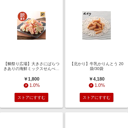
【鯛祭り広場】大きさにばらつ
【北かり】牛乳かりんとう 20
きありの海鮮ミックスせんべい
袋/30袋
500g~3kg(訳あり)
￥1,800
￥4,180
1.0%
1.0%
ストアにすすむ
ストアにすすむ