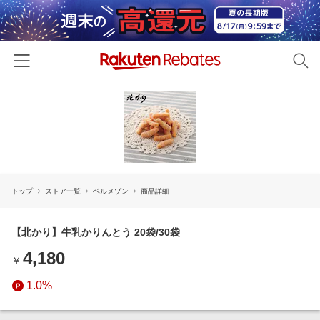
ホーム
カテゴリー一覧
百貨店・総合ECモール
イベント一覧
ファッション・インナー・小物
トップ
ストア一覧
ベルメゾン
商品詳細
リーベイツ注目ストア
ヘルプ
食品・スイーツ・お酒
初回購入者限定特典
友達紹介
【北かり】牛乳かりんとう 20袋/30袋
日用品・キッチン用品
対象ストア新規限定特典
4,180
コスメ・健康・医薬品
￥
楽天IDでログイン/会員登録
新着ストアのご紹介
キッズ・ベビー用品
1.0%
電子書籍特集
家電・PC・スマホ・カメラ
楽天ペイ導入ストア