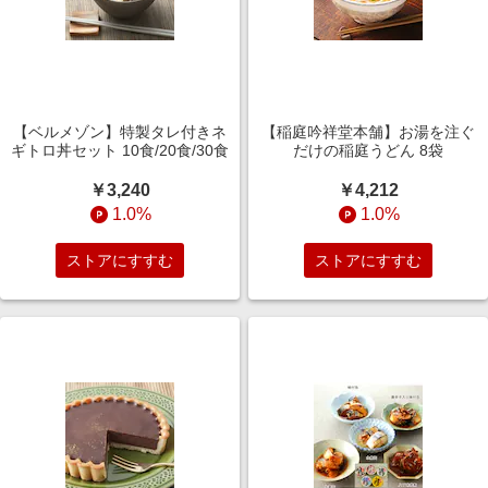
【ベルメゾン】特製タレ付きネ
【稲庭吟祥堂本舗】お湯を注ぐ
ギトロ丼セット 10食/20食/30食
だけの稲庭うどん 8袋
￥3,240
￥4,212
1.0%
1.0%
ストアにすすむ
ストアにすすむ