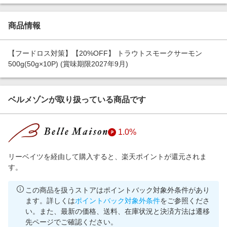
エンタメ
楽天サービス特集
スポーツ・アウトドア・ゴルフ
商品情報
旅行特集
インテリア・寝具
わくわく夏特集
【フードロス対策】【20%OFF】 トラウトスモークサーモン
ペット・花・DIY・車
とことん買い物チャレンジ
500g(50g×10P) (賞味期限2027年9月)
旅行・レジャー・ホテル予約
Apple公式サイト×楽天カード分割払い
生活・お役立ち
Qoo10メガポ
ベルメゾンが取り扱っている商品です
金融・マネー・保険
Samsung ボーナスキャンペーン
デジタルコンテンツ
週末の高還元 夏の長期版
1.0%
ビジネス・その他サービス
リーベイツを経由して購入すると、楽天ポイントが還元されま
す。
この商品を扱うストアはポイントバック対象外条件があり
ます。詳しくは
ポイントバック対象外条件
をご参照くださ
い。また、最新の価格、送料、在庫状況と決済方法は遷移
先ページでご確認ください。