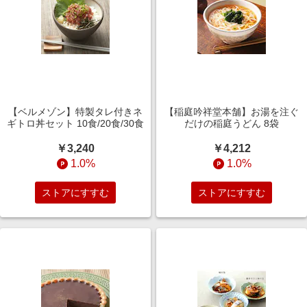
【ベルメゾン】特製タレ付きネ
【稲庭吟祥堂本舗】お湯を注ぐ
ギトロ丼セット 10食/20食/30食
だけの稲庭うどん 8袋
￥3,240
￥4,212
1.0%
1.0%
ストアにすすむ
ストアにすすむ