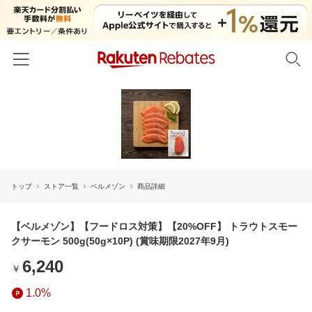
ホーム
カテゴリー一覧
百貨店・総合ECモール
イベント一覧
ファッション・インナー・小物
トップ
ストア一覧
ベルメゾン
商品詳細
リーベイツ注目ストア
ヘルプ
食品・スイーツ・お酒
初回購入者限定特典
友達紹介
【ベルメゾン】【フードロス対策】【20%OFF】 トラウトスモー
日用品・キッチン用品
対象ストア新規限定特典
クサーモン 500g(50g×10P) (賞味期限2027年9月)
コスメ・健康・医薬品
楽天IDでログイン/会員登録
新着ストアのご紹介
6,240
￥
キッズ・ベビー用品
電子書籍特集
1.0%
家電・PC・スマホ・カメラ
楽天ペイ導入ストア