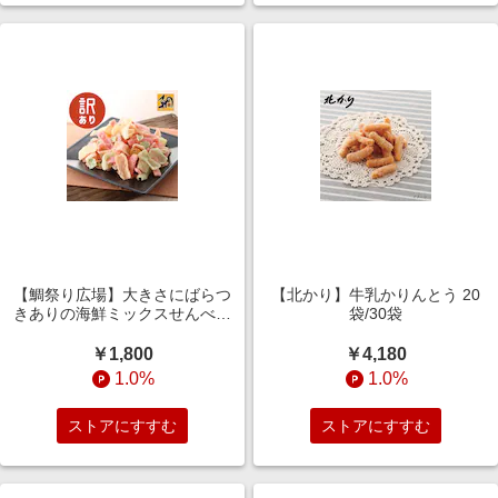
【鯛祭り広場】大きさにばらつ
【北かり】牛乳かりんとう 20
きありの海鮮ミックスせんべい
袋/30袋
500g~3kg(訳あり)
￥1,800
￥4,180
1.0%
1.0%
ストアにすすむ
ストアにすすむ