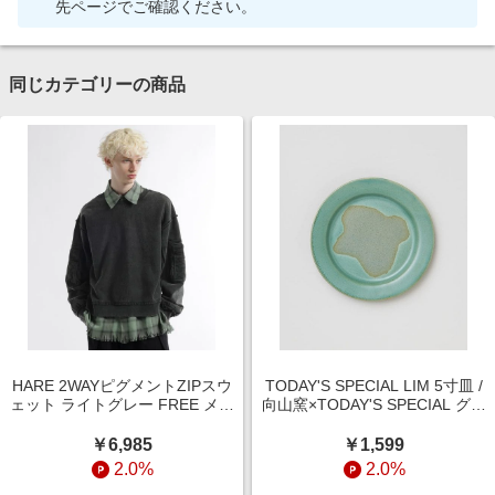
先ページでご確認ください。
同じカテゴリーの商品
HARE 2WAYピグメントZIPスウ
TODAY'S SPECIAL LIM 5寸皿 /
ェット ライトグレー FREE メン
向山窯×TODAY'S SPECIAL グリ
ズインナー ハレ 658907 and ST
ーン キッチン・ダイニング トゥ
アンドエスティ（旧ドットエス
デイズスペシャル 345090 and
￥6,985
￥1,599
ティ）
ST アンドエスティ（旧ドットエ
2.0%
2.0%
スティ）