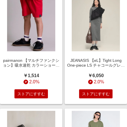
pairmanon 【マルチファンクシ
JEANASIS 【eL】Tight Long
ョン】吸水速乾 カラーショート
One-piece LS チャコールグレー
パンツ【PAIRMANON
FREE スペシャルライン ジーナ
STREET】 レッド ボーイズボト
シス 319105 and ST アンドエス
￥1,514
￥6,050
ムス＿ＰＳ ペアマノン 654249
ティ（旧ドットエスティ）
2.0%
2.0%
and ST アンドエスティ（旧ドッ
トエスティ）
ストアにすすむ
ストアにすすむ