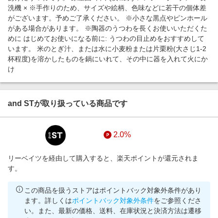
洗機 × ※手作りのため、サイズや絵柄、色味などに若干の個体差
がございます。予めご了承ください。 ※小さな黒点やピンホール
がある場合があります。 ※陶器のうつわを長くお使いいただくた
めに はじめてお使いになる前に: うつわの目止めをおすすめして
います。 米のとぎ汁、または水に小麦粉または片栗粉(大さじ1-2
杯程度)を溶かしたものを鍋にいれて、その中に器を入れて火にか
け
and STが取り扱っている商品です
2.0%
リーベイツを経由して購入すると、楽天ポイントが還元されま
す。
この商品を扱うストアはポイントバック対象外条件があり
ます。詳しくは
ポイントバック対象外条件
をご参照くださ
い。また、最新の価格、送料、在庫状況と決済方法は遷移