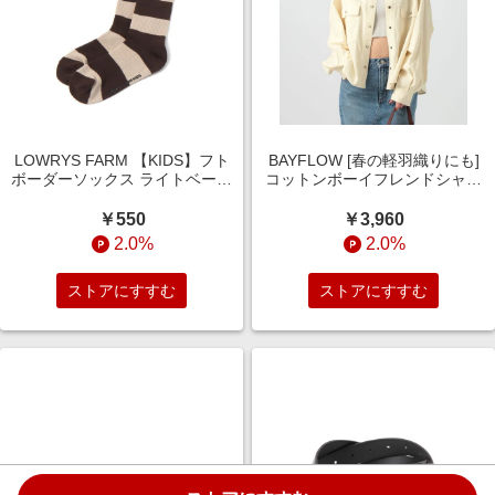
LOWRYS FARM 【KIDS】フト
BAYFLOW [春の軽羽織りにも]
ボーダーソックス ライトベージ
コットンボーイフレンドシャツ
ュ M キッズ ローリーズファー
ライトグレー FREE ウィメンズ
ム 660127 and ST アンドエステ
インナー ベイフロー 601236
￥550
￥3,960
ィ（旧ドットエスティ）
and ST アンドエスティ（旧ドッ
2.0%
2.0%
トエスティ）
ストアにすすむ
ストアにすすむ