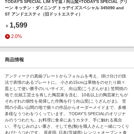
TODAY'S SPECIAL LIM 5寸皿 / 向山窯×TODAY'S SPECIAL グリ
エンタメ
楽天サービス特集
ーン キッチン・ダイニング トゥデイズスペシャル 345090 and
スポーツ・アウトドア・ゴルフ
ST アンドエスティ（旧ドットエスティ）
旅行特集
インテリア・寝具
1,599
￥
お中元特集2026
ペット・花・DIY・車
2.0%
わくわく夏特集
旅行・レジャー・ホテル予約
とことん買い物チャレンジ
生活・お役立ち
Apple公式サイト×楽天カード分割払い
商品情報
金融・マネー・保険
Qoo10メガポ
デジタルコンテンツ
アンティークの真鍮プレートからフォルムを考え、掛け分けの技
法で表情のあるプレートに。 小さめ15cmは果物をのせたり銘々
ビジネス・その他サービス
皿として使い勝手のいいサイズ。 向山窯(こうざんがま) 笠間焼の
地で,伝統工芸士を有した陶芸家を含む、10名以上の陶芸家たちが
それぞれの個性を発揮した作陶を行う向山窯(こうざんがま)。 笠
間の小高い山間の地で個々の作品からオーダーメイドまで、多種
多様なうつわをつくっています。 TODAY'S SPECIALのオリジナ
ルのうつわたち。お料理に食卓にあうカタチ、手に触れる風合
い、手なじみのよい重さ、そして色(釉)を職人さんと一緒につくり
あげたうつわです。 原産国: 日本(茨城県) レンジ × オーブン × 食