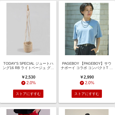
TODAY'S SPECIAL ジュートハ
PAGEBOY 【PAGEBOY】サウ
ング16 RB ライトベージュ グリ
ナボーイ コラボ コンパクトT ブ
ーン トゥデイズスペシャル
ルー FREE ウィメンズインナー
358035 and ST アンドエスティ
ページボーイ 493995 and ST ア
￥2,530
￥2,990
（旧ドットエスティ）
ンドエスティ（旧ドットエステ
2.0%
2.0%
ィ）
ストアにすすむ
ストアにすすむ