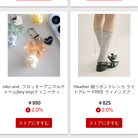
niko and .フロッキーアニマルチ
Heather 細リボントレンカ ライ
ャーム[tiny tiny(ティニーティニ
トグレー FREE ウィメンズグッ
ー)] オレンジ ｔｉｎｙ ｔｉｎｙ
ズ ヘザー 774498 and ST アン
ニコアンド 571264 and ST アン
ドエスティ（旧ドットエステ
￥990
￥825
ドエスティ（旧ドットエステ
ィ）
2.0%
2.0%
ィ）
ストアにすすむ
ストアにすすむ