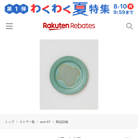
ホーム
カテゴリー一覧
百貨店・総合ECモール
イベント一覧
ファッション・インナー・小物
リーベイツ注目ストア
ヘルプ
食品・スイーツ・お酒
初回購入者限定特典
友達紹介
日用品・キッチン用品
対象ストア新規限定特典
コスメ・健康・医薬品
楽天IDでログイン/会員登録
新着ストアのご紹介
キッズ・ベビー用品
トップ
ストア一覧
and ST
商品詳細
電子書籍特集
家電・PC・スマホ・カメラ
楽天ペイ導入ストア