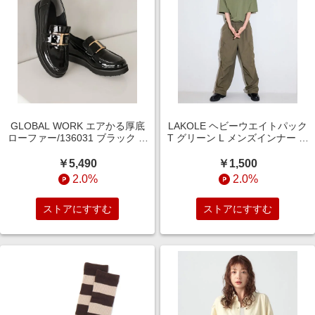
GLOBAL WORK エアかる厚底
LAKOLE ヘビーウエイトパック
ローファー/136031 ブラック M
T グリーン L メンズインナー ラ
ウィメンズグッズ グローバルワ
コレ 654104 and ST アンドエス
ーク 136031 and ST アンドエス
ティ（旧ドットエスティ）
￥5,490
￥1,500
ティ（旧ドットエスティ）
2.0%
2.0%
ストアにすすむ
ストアにすすむ