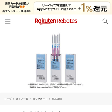
ホーム
カテゴリー一覧
百貨店・総合ECモール
イベント一覧
ファッション・インナー・小物
リーベイツ注目ストア
ヘルプ
食品・スイーツ・お酒
初回購入者限定特典
友達紹介
日用品・キッチン用品
対象ストア新規限定特典
コスメ・健康・医薬品
楽天IDでログイン/会員登録
新着ストアのご紹介
キッズ・ベビー用品
トップ
ストア一覧
コジマネット
商品詳細
電子書籍特集
家電・PC・スマホ・カメラ
楽天ペイ導入ストア