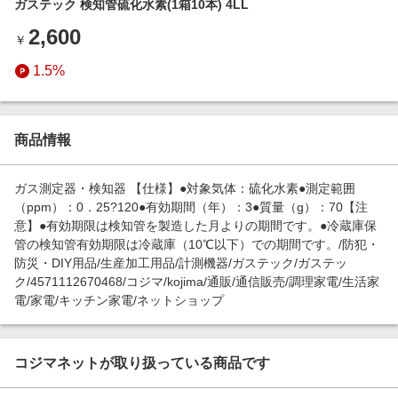
ガステック 検知管硫化水素(1箱10本) 4LL
エンタメ
楽天サービス特集
2,600
スポーツ・アウトドア・ゴルフ
￥
旅行特集
インテリア・寝具
1.5%
わくわく夏特集
ペット・花・DIY・車
とことん買い物チャレンジ
旅行・レジャー・ホテル予約
Apple公式サイト×楽天カード分割払い
商品情報
生活・お役立ち
Qoo10メガポ
金融・マネー・保険
ガス測定器・検知器 【仕様】●対象気体：硫化水素●測定範囲
Samsung ボーナスキャンペーン
（ppm）：0．25?120●有効期間（年）：3●質量（g）：70【注
デジタルコンテンツ
意】●有効期限は検知管を製造した月よりの期間です。●冷蔵庫保
週末の高還元 夏の長期版
管の検知管有効期限は冷蔵庫（10℃以下）での期間です。/防犯・
ビジネス・その他サービス
防災・DIY用品/生産加工用品/計測機器/ガステック/ガステッ
ク/4571112670468/コジマ/kojima/通販/通信販売/調理家電/生活家
電/家電/キッチン家電/ネットショップ
コジマネットが取り扱っている商品です