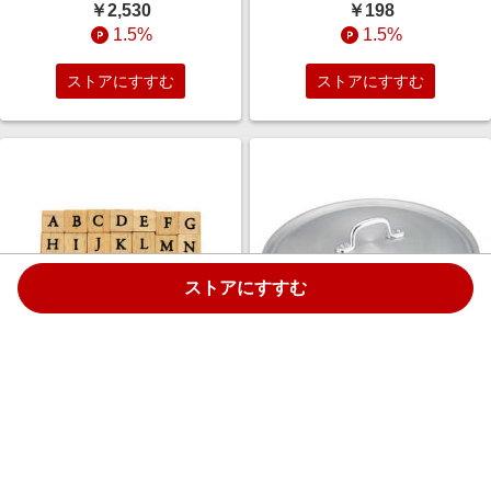
AOT3387
￥2,530
￥198
1.5%
1.5%
ストアにすすむ
ストアにすすむ
ストアにすすむ
こどものかお プチ文字スタンプ
カンダ キングパン蓋 40cm
セット 小/アルファベット 大文
018175
字 1228-016
￥594
￥7,150
1.5%
1.5%