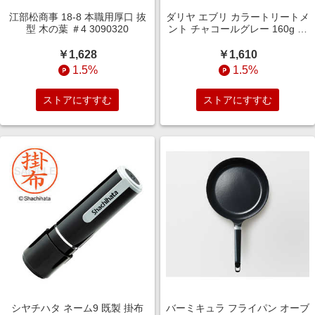
江部松商事 18-8 本職用厚口 抜
ダリヤ エブリ カラートリートメ
型 木の葉 ＃4 3090320
ント チャコールグレー 160g エ
ブリカラーチヤコールGY
￥1,628
￥1,610
1.5%
1.5%
ストアにすすむ
ストアにすすむ
シヤチハタ ネーム9 既製 掛布
バーミキュラ フライパン オーブ