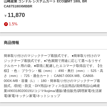
山崎産業 コンドル システムカート ECO袋MT 180L BR
エンタメ
楽天サービス特集
CA875180XMBBR
スポーツ・アウトドア・ゴルフ
旅行特集
11,870
￥
インテリア・寝具
お中元特集2026
1.5%
ペット・花・DIY・車
わくわく夏特集
旅行・レジャー・ホテル予約
とことん買い物チャレンジ
生活・お役立ち
商品情報
Apple公式サイト×楽天カード分割払い
金融・マネー・保険
Qoo10メガポ
簡単取り付けのマジックテープ着脱式です。 ●簡単取り付けのマ
デジタルコンテンツ
ジックテープ着脱式です。●7色展開で用途に応じて選べるリサイ
クルカート用の袋。●環境に配慮したエコマーク取得品です。【仕
ビジネス・その他サービス
様】・色： ブラウン・幅（mm）： 490・奥行（mm）： 525・高
さ（mm）： 725・適合カート： CA867-000X-MB、CA868-
000X-MB・容量（L）： 180・簡単取り付けのマジックテープ着
脱式。/防犯・防災・DIY用品/オフィス住設用品/清掃用品/山崎産
業/4903180200191/コジマ/kojima/通販/通信販売/調理家電/生活家
電/家電/キッチン家電/ネットショップ