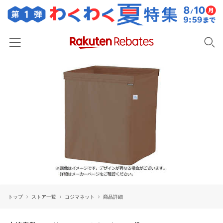
ホーム
カテゴリー一覧
百貨店・総合ECモール
イベント一覧
ファッション・インナー・小物
リーベイツ注目ストア
ヘルプ
食品・スイーツ・お酒
初回購入者限定特典
友達紹介
日用品・キッチン用品
対象ストア新規限定特典
コスメ・健康・医薬品
楽天IDでログイン/会員登録
新着ストアのご紹介
キッズ・ベビー用品
トップ
ストア一覧
コジマネット
商品詳細
電子書籍特集
家電・PC・スマホ・カメラ
楽天ペイ導入ストア