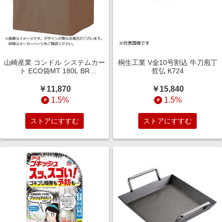
山崎産業 コンドル システムカー
桐生工業 V金10号割込 牛刀庖丁
ト ECO袋MT 180L BR
哲弘 K724
CA875180XMBBR
￥11,870
￥15,840
1.5%
1.5%
ストアにすすむ
ストアにすすむ