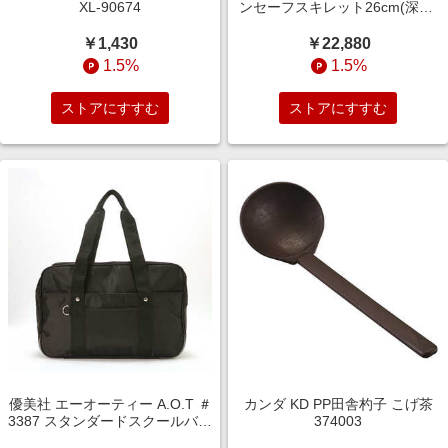
XL-90674
ンセーフスキレット26cm(深型)
［IH対応］ FP26D-MH
￥1,430
￥22,880
1.5%
1.5%
ストアにすすむ
ストアにすすむ
優美社 エーオーティー A.O.T ＃
カンダ KD PP田舎杓子 こげ茶
3387 スタンダードスクールバッ
374003
グ BLACKxBLACK.クロ