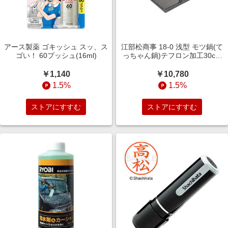
アース製薬 ゴキッシュ スッ、ス
江部松商事 18-0 浅型 モツ鍋(て
ゴい！ 60プッシュ(16ml)
っちゃん鍋)テフロン加工30cm
1098820
￥1,140
￥10,780
1.5%
1.5%
ストアにすすむ
ストアにすすむ