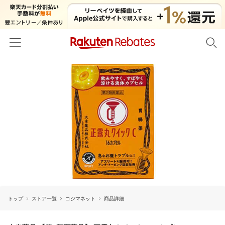
ホーム
カテゴリー一覧
百貨店・総合ECモール
イベント一覧
ファッション・インナー・小物
リーベイツ注目ストア
ヘルプ
食品・スイーツ・お酒
初回購入者限定特典
友達紹介
日用品・キッチン用品
対象ストア新規限定特典
コスメ・健康・医薬品
楽天IDでログイン/会員登録
新着ストアのご紹介
キッズ・ベビー用品
トップ
ストア一覧
コジマネット
商品詳細
電子書籍特集
家電・PC・スマホ・カメラ
楽天ペイ導入ストア