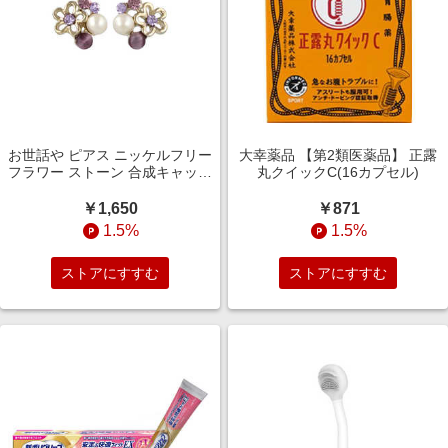
お世話や ピアス ニッケルフリー
大幸薬品 【第2類医薬品】 正露
フラワー ストーン 合成キャッツ
丸クイックC(16カプセル)
アイ パール ポストピアス パー
プル 20PC0120
￥1,650
￥871
1.5%
1.5%
ストアにすすむ
ストアにすすむ