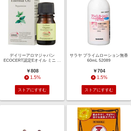
デイリーアロマジャパン
サラヤ プライムローション無香
ECOCERT認定Eオイル ミニ ペ
60mL 52089
パーミント ラ・フルール
ECOCERTニンテイEオイルミニ
￥808
￥704
ペハ
1.5%
1.5%
ストアにすすむ
ストアにすすむ