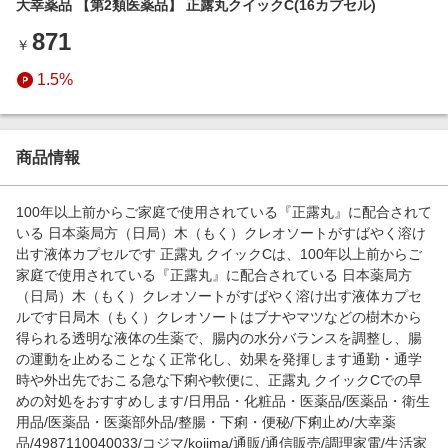
大幸薬品 【第2類医薬品】 正露丸クイックC(16カプセル)
エンタメ
楽天サービス特集
871
スポーツ・アウトドア・ゴルフ
￥
旅行特集
インテリア・寝具
1.5%
わくわく夏特集
ペット・花・DIY・車
とことん買い物チャレンジ
旅行・レジャー・ホテル予約
Apple公式サイト×楽天カード分割払い
商品情報
生活・お役立ち
Qoo10メガポ
金融・マネー・保険
100年以上前からご家庭で使用されている『正露丸』に配合されて
Samsung ボーナスキャンペーン
いる 日本薬局方（日局）木（もく）クレオソートがすばやく溶け
デジタルコンテンツ
出す液体カプセルです 正露丸 クイックCは、100年以上前からご
週末の高還元 夏の長期版
家庭で使用されている『正露丸』に配合されている 日本薬局方
ビジネス・その他サービス
（日局）木（もく）クレオソートがすばやく溶け出す液体カプセ
ルです日局木（もく）クレオソートはブナやマツなどの樹木から
得られる透明な液体の生薬で、腸内の水分バランスを調整し、腸
の運動を止めることなく正常化し、効果を発揮します通勤・通学
時や外出先でおこる急な下痢や軟便に、正露丸 クイックCでの早
めの対処をおすすめします/日用品・化粧品・医薬品/医薬品・衛生
用品/医薬品・医薬部外品/整腸・下痢・便秘/下痢止め/大幸薬
品/4987110040033/コジマ/kojima/通販/通信販売/調理家電/生活家