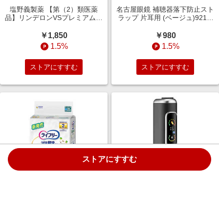
塩野義製薬 【第（2）類医薬
名古屋眼鏡 補聴器落下防止スト
品】リンデロンVSプレミアム軟
ラップ 片耳用 (ベージュ)9215-
膏 (8g) &starf;セルフメディケー
03 9215_03
ション税制対象商品
￥1,850
￥980
1.5%
1.5%
ストアにすすむ
ストアにすすむ
ストアにすすむ
ユニチャーム ライフリー うす型
HITASTE Hitaste F2 ダークグレ