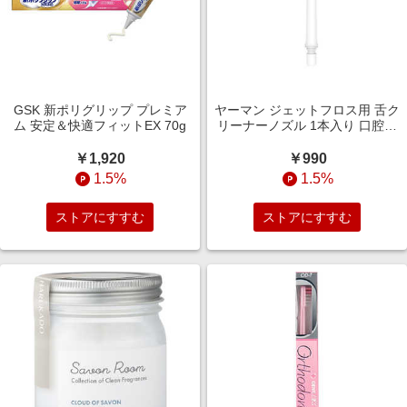
GSK 新ポリグリップ プレミア
ヤーマン ジェットフロス用 舌ク
ム 安定＆快適フィットEX 70g
リーナーノズル 1本入り 口腔洗
浄機 YOITC1
￥1,920
￥990
1.5%
1.5%
ストアにすすむ
ストアにすすむ