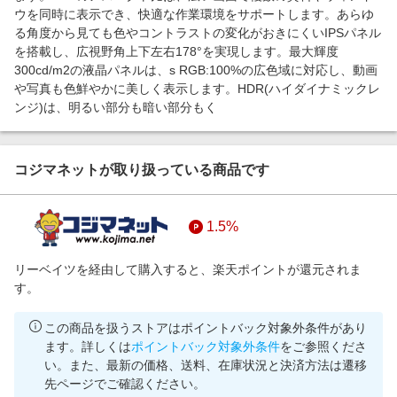
ウを同時に表示でき、快適な作業環境をサポートします。あらゆ
る角度から見ても色やコントラストの変化がおきにくいIPSパネル
を搭載し、広視野角上下左右178°を実現します。最大輝度
300cd/m2の液晶パネルは、s RGB:100%の広色域に対応し、動画
や写真も色鮮やかに美しく表示します。HDR(ハイダイナミックレ
ンジ)は、明るい部分も暗い部分もく
コジマネットが取り扱っている商品です
1.5%
リーベイツを経由して購入すると、楽天ポイントが還元されま
す。
この商品を扱うストアはポイントバック対象外条件があり
ます。詳しくは
ポイントバック対象外条件
をご参照くださ
い。また、最新の価格、送料、在庫状況と決済方法は遷移
先ページでご確認ください。