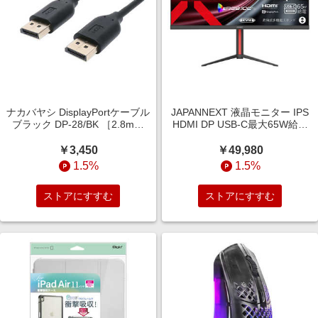
ナカバヤシ DisplayPortケーブル
JAPANNEXT 液晶モニター IPS
ブラック DP-28/BK ［2.8m］
HDMI DP USB-C最大65W給電
［2.8m］ DP-S28/BK
［34型 / UWQHD(3440×1440) /
ワイド / 曲面型 / 100Hz］ JN-
￥3,450
￥49,980
IPSC34UQ2-HSC6
1.5%
1.5%
ストアにすすむ
ストアにすすむ