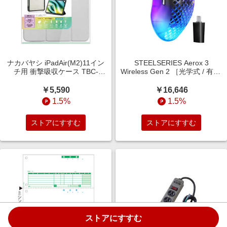
ナカバヤシ iPadAir(M2)11イン
STEELSERIES Aerox 3
チ用 衝撃吸収ケース TBC-
Wireless Gen 2 ［光学式 / 有線/
IPA24102GY
無線(ワイヤレス) / 5ボタン /
Bluetooth・USB］ Shadow
￥5,590
￥16,646
62717
1.5%
1.5%
ストアにすすむ
ストアにすすむ
ストアにすすむ