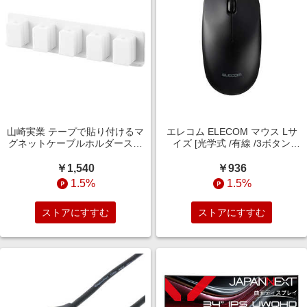
山崎実業 テープで貼り付けるマ
エレコム ELECOM マウス Lサ
グネットケーブルホルダースマ
イズ [光学式 /有線 /3ボタン
ート 5連 ホワイト 10195
/USB (Type-C)] ブラック M-
LE10URCBK
￥1,540
￥936
1.5%
1.5%
ストアにすすむ
ストアにすすむ