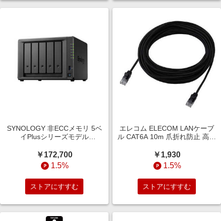
SYNOLOGY 非ECCメモリ 5ベ
エレコム ELECOM LANケーブ
イPlusシリーズモデル
ル CAT6A 10m 爪折れ防止 高耐
DS1525neo＋
久 メッシュ ( モデム ルーター
PS5 PS4 Xbox 等対応 ) LD-
￥172,700
￥1,930
GPAM/BK100
1.5%
1.5%
ストアにすすむ
ストアにすすむ