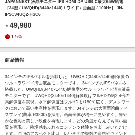
JAPANNEXT 液晶モニター IPS HDMI DP USB-C最大65W給電
エンタメ
楽天サービス特集
［34型 / UWQHD(3440×1440) / ワイド / 曲面型 / 100Hz］ JN-
スポーツ・アウトドア・ゴルフ
IPSC34UQ2-HSC6
旅行特集
インテリア・寝具
49,980
￥
わくわく夏特集
ペット・花・DIY・車
1.5%
とことん買い物チャレンジ
旅行・レジャー・ホテル予約
Apple公式サイト×楽天カード分割払い
生活・お役立ち
Qoo10メガポ
商品情報
金融・マネー・保険
Samsung ボーナスキャンペーン
デジタルコンテンツ
34インチのIPSパネルを搭載した、UWQHD(3440×1440)解像度の
週末の高還元 夏の長期版
ウルトラワイド湾曲液晶モニターです。 34インチのIPSパネルを
ビジネス・その他サービス
搭載した、UWQHD(3440×1440)解像度のウルトラワイド湾曲液晶
モニターです。UWQHD(3440×1440)解像度はフルHDの約2.4倍の
高解像度を実現。水平解像度はフルHDより80％広く、デスクワー
クにおいて高い生産性を実現します。34インチの大画面湾曲ディ
スプレイ(曲率:R3800)を採用。画面全体が均一に見やすく、鮮や
かな色彩と美しい映像を再現します。どの角度から見ても高い画
質を実現し、臨場感あふれるコンテンツ体験をお楽しみいただけ
ます。21:9のアスペクト比は、広い画面で複数の資料やウィンド