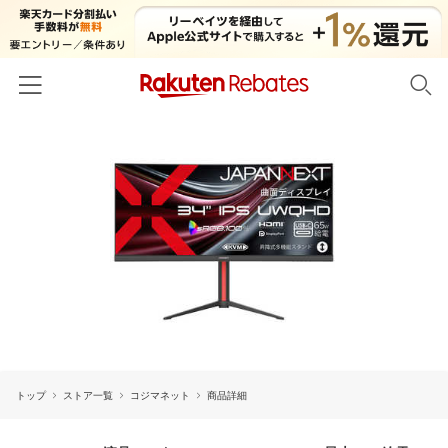
ホーム
カテゴリー一覧
百貨店・総合ECモール
イベント一覧
ファッション・インナー・小物
リーベイツ注目ストア
ヘルプ
食品・スイーツ・お酒
初回購入者限定特典
友達紹介
日用品・キッチン用品
対象ストア新規限定特典
コスメ・健康・医薬品
楽天IDでログイン/会員登録
新着ストアのご紹介
キッズ・ベビー用品
トップ
ストア一覧
コジマネット
商品詳細
電子書籍特集
家電・PC・スマホ・カメラ
楽天ペイ導入ストア