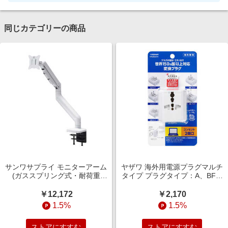
同じカテゴリーの商品
サンワサプライ モニターアーム
ヤザワ 海外用電源プラグマルチ
(ガススプリング式・耐荷重
タイプ プラグタイプ：A、BF、
20kg) CR-LAC1406W
C、O、SE 電圧240Vまで対応
HPM8SWH
￥12,172
￥2,170
1.5%
1.5%
ストアにすすむ
ストアにすすむ