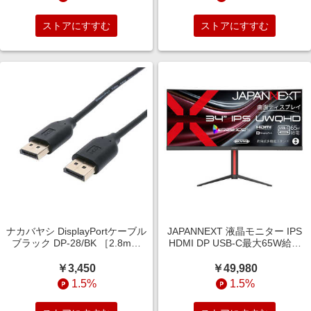
ストアにすすむ
ストアにすすむ
ナカバヤシ DisplayPortケーブル
JAPANNEXT 液晶モニター IPS
ブラック DP-28/BK ［2.8m］
HDMI DP USB-C最大65W給電
［2.8m］ DP-S28/BK
［34型 / UWQHD(3440×1440) /
ワイド / 曲面型 / 100Hz］ JN-
￥3,450
￥49,980
IPSC34UQ2-HSC6
1.5%
1.5%