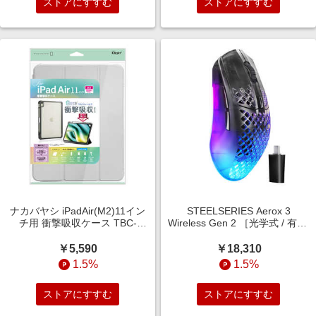
ストアにすすむ
ストアにすすむ
ナカバヤシ iPadAir(M2)11イン
STEELSERIES Aerox 3
チ用 衝撃吸収ケース TBC-
Wireless Gen 2 ［光学式 / 有線/
IPA24102GY
無線(ワイヤレス) / 5ボタン /
Bluetooth・USB］ Shadow
￥5,590
￥18,310
62717
1.5%
1.5%
ストアにすすむ
ストアにすすむ