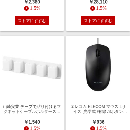
￥2,380
￥28,110
1.5%
1.5%
ストアにすすむ
ストアにすすむ
山崎実業 テープで貼り付けるマ
エレコム ELECOM マウス Lサ
グネットケーブルホルダースマ
イズ [光学式 /有線 /3ボタン
ート 5連 ホワイト 10195
/USB (Type-C)] ブラック M-
LE10URCBK
￥1,540
￥936
1.5%
1.5%