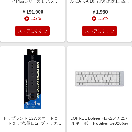
イPlusシリーズモデル
ル CAT6A 10m 爪折れ防止 高耐
DS1525neo＋
久 メッシュ ( モデム ルーター
PS5 PS4 Xbox 等対応 ) LD-
￥191,900
￥1,930
GPAM/BK100
1.5%
1.5%
ストアにすすむ
ストアにすすむ
トップランド 12Wスマートコー
LOFREE Lofree Flow2メカニカ
ドタップ3個口1mブラック
ルキーボード//Silver oe9286sv
TPA310BK