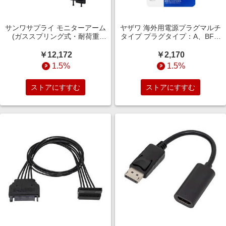
サンワサプライ モニターアーム
ヤザワ 海外用電源プラグマルチ
(ガススプリング式・耐荷重
タイプ プラグタイプ：A、BF、
20kg) CR-LAC1406W
C、O、SE 電圧240Vまで対応
HPM8SWH
￥12,172
￥2,170
1.5%
1.5%
ストアにすすむ
ストアにすすむ