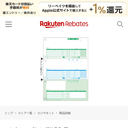
ホーム
カテゴリー一覧
百貨店・総合ECモール
イベント一覧
ファッション・インナー・小物
リーベイツ注目ストア
ヘルプ
食品・スイーツ・お酒
初回購入者限定特典
友達紹介
日用品・キッチン用品
対象ストア新規限定特典
コスメ・健康・医薬品
楽天IDでログイン/会員登録
新着ストアのご紹介
キッズ・ベビー用品
トップ
ストア一覧
コジマネット
商品詳細
電子書籍特集
家電・PC・スマホ・カメラ
楽天ペイ導入ストア