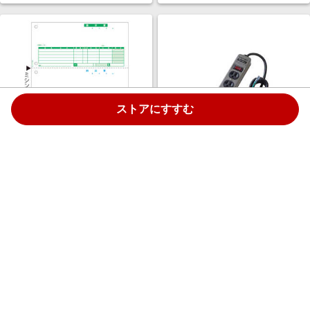
ストアにすすむ
ヒサゴ ベストプライス版納品書
ファーゴ STEEL TAP AC6個口
3面 BP0103
4M ［4.0m /6個口 /スイッチ付
き(一括)］ ライトグレー
CT640LGY
￥8,290
￥6,358
1.5%
1.5%
ストアにすすむ
ストアにすすむ