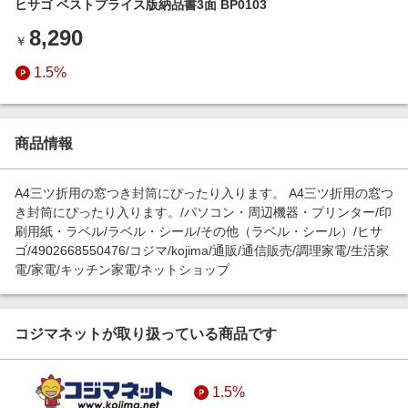
ヒサゴ ベストプライス版納品書3面 BP0103
エンタメ
楽天サービス特集
8,290
スポーツ・アウトドア・ゴルフ
￥
旅行特集
インテリア・寝具
1.5%
わくわく夏特集
ペット・花・DIY・車
とことん買い物チャレンジ
旅行・レジャー・ホテル予約
Apple公式サイト×楽天カード分割払い
商品情報
生活・お役立ち
Qoo10メガポ
金融・マネー・保険
A4三ツ折用の窓つき封筒にぴったり入ります。 A4三ツ折用の窓つ
Samsung ボーナスキャンペーン
き封筒にぴったり入ります。/パソコン・周辺機器・プリンター/印
デジタルコンテンツ
刷用紙・ラベル/ラベル・シール/その他（ラベル・シール）/ヒサ
週末の高還元 夏の長期版
ゴ/4902668550476/コジマ/kojima/通販/通信販売/調理家電/生活家
ビジネス・その他サービス
電/家電/キッチン家電/ネットショップ
コジマネットが取り扱っている商品です
1.5%