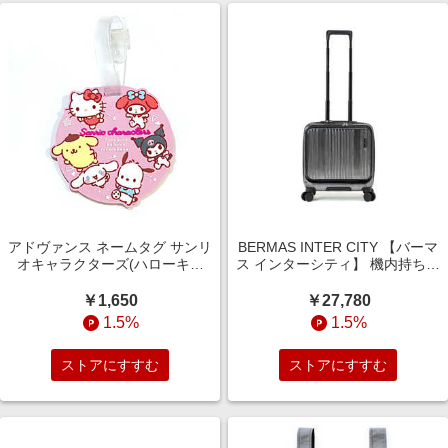
アドヴァンス ネームタグ サンリ
BERMAS INTER CITY 【バーマ
オキャラクターズ(ハローキテ
ス インターシティ】 機内持ち込
ィ・ポチャッコ・シナモンロー
み SSサイズ フロントオープン
ル・クロミ・ポムポムプリン・
ブラックヘアライン [TSAロック
￥1,650
￥27,780
マイメロディ) サンリオ ピンク
搭載 /33(L) /1泊?2泊] 60523
1.5%
1.5%
AD328
ストアにすすむ
ストアにすすむ