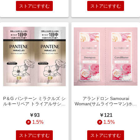
ストアにすすむ
ストアにすすむ
P＆G パンテーン ミラクルズ シ
アランドロン Samourai
ルキーリペア トライアルサシェ
Woman(サムライウーマン)ホワ
(10ml＋10g)
イトローズ ヘアケア 1dayトラ
イアル スムースモイスト
￥93
￥121
1.5%
1.5%
ストアにすすむ
ストアにすすむ