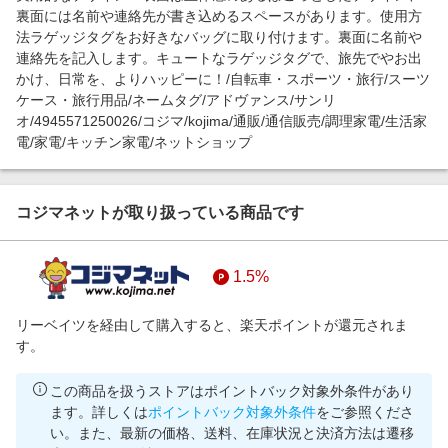
裏面には名前や連絡先が書き込めるスペースがあります。使用方
法ラゲッジタグをお好きなバッグに取り付けます。裏面に名前や
連絡先を記入します。キュートなラゲッジタグで、旅先でやお出
かけ、日常を、よりハッピーに！/自転車・スポーツ・旅行/スーツ
ケース・旅行用品/ネームタグ/アドヴァンス/サンリ
オ/4945571250026/コジマ/kojima/通販/通信販売/調理家電/生活家
電/家電/キッチン家電/ネットショップ
コジマネットが取り扱っている商品です
1.5%
リーベイツを経由して購入すると、楽天ポイントが還元されま
す。
この商品を扱うストアはポイントバック対象外条件があり
ます。詳しくは
ポイントバック対象外条件
をご参照くださ
い。また、最新の価格、送料、在庫状況と決済方法は遷移