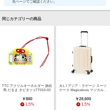
先ページでご確認ください。
同じカテゴリーの商品
TTC アクリルキーホルダー 旅絵
A.L.I アジア・ラゲージ スーツ
馬 だるま タビタツ LTT010-02
ケース Magicalouis マジカルイ
ス 超軽量 フレームタイプ 宿泊
目安：3泊?4泊 [TSAロック搭載
￥880
￥28,600
/ 36L] バニラ ALI-5088-18
1.5%
1.5%