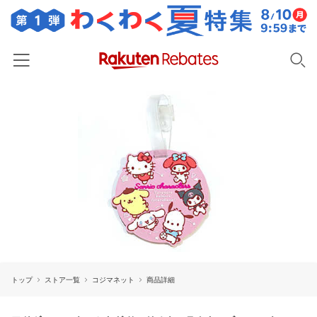
ホーム
カテゴリー一覧
百貨店・総合ECモール
イベント一覧
ファッション・インナー・小物
リーベイツ注目ストア
ヘルプ
食品・スイーツ・お酒
初回購入者限定特典
友達紹介
日用品・キッチン用品
対象ストア新規限定特典
コスメ・健康・医薬品
楽天IDでログイン/会員登録
新着ストアのご紹介
キッズ・ベビー用品
トップ
ストア一覧
コジマネット
商品詳細
電子書籍特集
家電・PC・スマホ・カメラ
楽天ペイ導入ストア