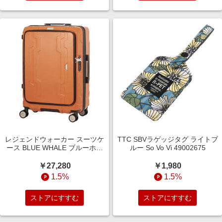
レジェンドウォーカー スーツケ
TTC SBVラゲッジタグ ライトブ
ース BLUE WHALE ブルーホエ
ルー So Vo Vi 49002675
ール 容量拡張 ドリンクホルダー
搭載 Mサイズ 宿泊目安：5泊?1
￥27,280
￥1,980
週間 [TSAロック搭載 / 65L] オ
1.5%
1.5%
レンジ 5
ストアにすすむ
ストアにすすむ