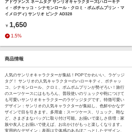
アドヴァンス ネームタグ サンリオキャラクターズ(ハローキテ
エンタメ
楽天サービス特集
ィ・ポチャッコ・シナモンロール・クロミ・ポムポムプリン・マ
スポーツ・アウトドア・ゴルフ
イメロディ) サンリオ ピンク AD328
旅行特集
インテリア・寝具
1,650
￥
お中元特集2026
ペット・花・DIY・車
1.5%
わくわく夏特集
旅行・レジャー・ホテル予約
とことん買い物チャレンジ
生活・お役立ち
Apple公式サイト×楽天カード分割払い
商品情報
金融・マネー・保険
Qoo10メガポ
デジタルコンテンツ
人気のサンリオキャラクターが集結！POPでかわいい、ラゲッジ
タグ！ サンリオの人気キャラクターのハローキティ、ポチャッ
ビジネス・その他サービス
コ、シナモンロール、クロミ、ポムポムプリンが勢ぞろい！旅行
のスーツケースにはもちろん、普段使いのリュックや鞄につけて
も可愛いサンリオキャラクターのラゲッジタグです。特徴可愛い
デザイン：サンリオの人気キャラクターが集結し、色鮮やかなデ
ザインで目を引きます。多用途：スーツケース、リュック、鞄な
ど、さまざまなバッグに取り付け可能。お揃いで楽しさ倍増：家
族や友人とお揃いで使えば、お出かけがもっと楽しくなります。
実用的なデザイン：表面は立体感のあるぽこっとしたデザイン、