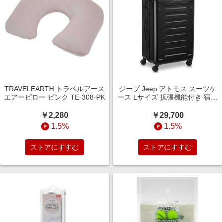
TRAVELEARTH トラベルアース
ジープ Jeep アトモス スーツケ
エアーピロー ピンク TE-308-PK
ース Lサイズ 拡張機能付き 宿泊
目安: 1週間以上 [TSAロック搭
載 / 100L] ブラック
￥2,280
￥29,700
J0374482100
1.5%
1.5%
ストアにすすむ
ストアにすすむ