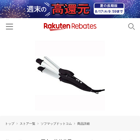
ホーム
カテゴリー一覧
百貨店・総合ECモール
イベント一覧
ファッション・インナー・小物
リーベイツ注目ストア
ヘルプ
食品・スイーツ・お酒
初回購入者限定特典
友達紹介
日用品・キッチン用品
対象ストア新規限定特典
コスメ・健康・医薬品
楽天IDでログイン/会員登録
新着ストアのご紹介
キッズ・ベビー用品
トップ
ストア一覧
ソフマップドットコム
商品詳細
電子書籍特集
家電・PC・スマホ・カメラ
楽天ペイ導入ストア