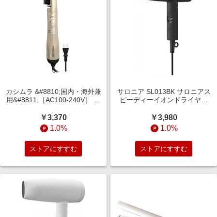
カシムラ &#8810;国内・海外兼
サロニア SL013BK サロニアス
用&#8811;［AC100-240V］ マ
ピーディーイオンドライヤー
イナスイオンカールドライヤー
SL-013BK
（650W［AC100V時］） TI-
￥3,370
￥3,980
171
1.0%
1.0%
ストアにすすむ
ストアにすすむ