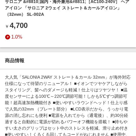
サロニア &#8810;国内・海外兼用&#8811;［AC100-240V］ ヘア
エンタメ
楽天サービス特集
アイロン 「サロニア 2ウェイ ストレート＆カールアイロン」
スポーツ・アウトドア・ゴルフ
（32mm） SL-002A
旅行特集
インテリア・寝具
4,700
￥
わくわく夏特集
ペット・花・DIY・車
1.0%
とことん買い物チャレンジ
旅行・レジャー・ホテル予約
Apple公式サイト×楽天カード分割払い
生活・お役立ち
Qoo10メガポ
商品情報
金融・マネー・保険
Samsung ボーナスキャンペーン
デジタルコンテンツ
大人気「SALONIA 2WAY ストレート＆カール 32mm」が海外対応
週末の高還元 夏の長期版
仕様になって待望のリニューアル！ ■イオンでツヤケアしながら
ビジネス・その他サービス
スタイリング、髪へのダメージも軽減！仕上りはツヤツヤ！ ■温
度センサーによる100℃～220℃調節可能！しかも5℃ずつ調節可
能！超高速加熱機能付き ■使いやすいラウンドヘッド！仕上り感
で人気の32mm （プレート部分） ■LCD表示だから、うっかり電
源の消し忘れにも便利 ■電源を入れてから（通電後）、約30分経
過すると自動的に電源が切れるパワーオフ機能を搭載！ ■持ちや
すい太さのグリップはセット中のストレスを軽減、滑り止め付き
■使いやすい！くるくる回してもコードがねじれません ■使用中、