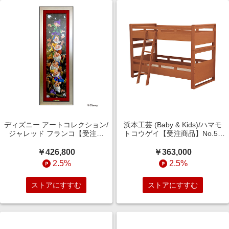
ディズニー アートコレクション/
浜本工芸 (Baby & Kids)/ハマモ
ジャレッド フランコ【受注商
トコウゲイ【受注商品】No.50
品】Climbin' for Diamonds 机・
二段ベッド ダークオーク 机・デ
デスク【三越伊勢丹/公式】
スク【三越伊勢丹/公式】
￥426,800
￥363,000
2.5%
2.5%
ストアにすすむ
ストアにすすむ