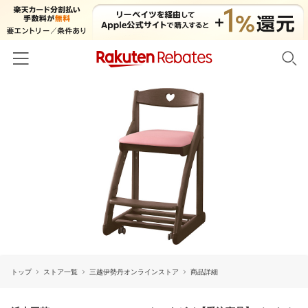
ホーム
カテゴリー一覧
百貨店・総合ECモール
イベント一覧
ファッション・インナー・小物
リーベイツ注目ストア
ヘルプ
食品・スイーツ・お酒
初回購入者限定特典
友達紹介
日用品・キッチン用品
対象ストア新規限定特典
コスメ・健康・医薬品
楽天IDでログイン/会員登録
新着ストアのご紹介
キッズ・ベビー用品
トップ
ストア一覧
三越伊勢丹オンラインストア
商品詳細
電子書籍特集
家電・PC・スマホ・カメラ
楽天ペイ導入ストア