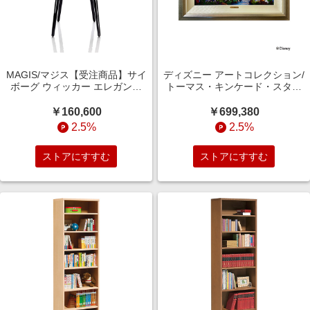
MAGIS/マジス【受注商品】サイ
ディズニー アートコレクション/
ボーグ ウィッカー エレガント
トーマス・キンケード・スタジ
チェア 椅子【三越伊勢丹/公式】
オ【受注商品】101 Dalmatians
机・デスク【三越伊勢丹/公式】
￥160,600
￥699,380
2.5%
2.5%
ストアにすすむ
ストアにすすむ