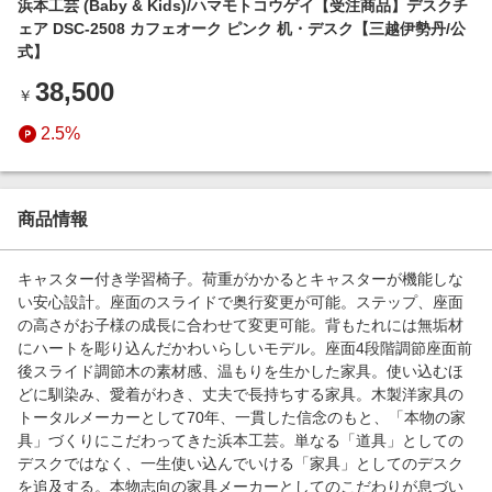
浜本工芸 (Baby & Kids)/ハマモトコウゲイ【受注商品】デスクチ
エンタメ
楽天サービス特集
ェア DSC-2508 カフェオーク ピンク 机・デスク【三越伊勢丹/公
スポーツ・アウトドア・ゴルフ
式】
旅行特集
インテリア・寝具
38,500
￥
わくわく夏特集
ペット・花・DIY・車
2.5%
とことん買い物チャレンジ
旅行・レジャー・ホテル予約
Apple公式サイト×楽天カード分割払い
生活・お役立ち
Qoo10メガポ
商品情報
金融・マネー・保険
Samsung ボーナスキャンペーン
デジタルコンテンツ
キャスター付き学習椅子。荷重がかかるとキャスターが機能しな
週末の高還元 夏の長期版
い安心設計。座面のスライドで奥行変更が可能。ステップ、座面
ビジネス・その他サービス
の高さがお子様の成長に合わせて変更可能。背もたれには無垢材
にハートを彫り込んだかわいらしいモデル。座面4段階調節座面前
後スライド調節木の素材感、温もりを生かした家具。使い込むほ
どに馴染み、愛着がわき、丈夫で長持ちする家具。木製洋家具の
トータルメーカーとして70年、一貫した信念のもと、「本物の家
具」づくりにこだわってきた浜本工芸。単なる「道具」としての
デスクではなく、一生使い込んでいける「家具」としてのデスク
を追及する。本物志向の家具メーカーとしてのこだわりが息づい