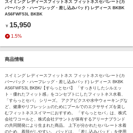
スイミング レディースフィットネス フィットネスセパレート(カ
エンタメ
楽天サービス特集
バーバック・ハーフレッグ・差し込みパッド) レディース BKBK
スポーツ・アウトドア・ゴルフ
AS6FWF53L BKBK
旅行特集
インテリア・寝具
15,950
￥
わくわく夏特集
ペット・花・DIY・車
1.5%
とことん買い物チャレンジ
旅行・レジャー・ホテル予約
Apple公式サイト×楽天カード分割払い
生活・お役立ち
Qoo10メガポ
商品情報
金融・マネー・保険
Samsung ボーナスキャンペーン
デジタルコンテンツ
スイミング レディースフィットネス フィットネスセパレート(カ
週末の高還元 夏の長期版
バーバック・ハーフレッグ・差し込みパッド) レディース BKBK
ビジネス・その他サービス
AS6FWF53L BKBK/【すらっとセパ】 「すっきりしたシルエッ
ト・優れたフィット感」をコンセプトにしたフィットネス水着、
「すらっとセパ」 シリーズ。 アクアビクスや水中ウォーキングな
ど、健康やリフレッシュのためにプールでのエクササイズを楽し
むフィットネススイマーにおすすめ。 「すらっとセパ」は、株式
会社ワコールと、株式会社デサントが保有するアリーナブランド
の共同開発により生まれた商品。 上下が分かれたセパレート水着
のため、着脱がしやすい。 パッドは、「差し込みパッド」を使用