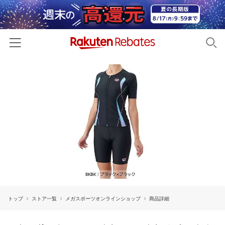
ホーム
カテゴリー一覧
百貨店・総合ECモール
イベント一覧
ファッション・インナー・小物
リーベイツ注目ストア
ヘルプ
食品・スイーツ・お酒
初回購入者限定特典
友達紹介
日用品・キッチン用品
対象ストア新規限定特典
コスメ・健康・医薬品
楽天IDでログイン/会員登録
新着ストアのご紹介
キッズ・ベビー用品
トップ
ストア一覧
メガスポーツオンラインショップ
商品詳細
電子書籍特集
家電・PC・スマホ・カメラ
楽天ペイ導入ストア