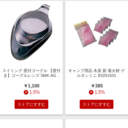
スイミング 度付ゴーグル 【度付
キャンプ用品 木炭 薪 着火材 ゲ
き】ゴーグルレンズ SMK AGL-
ルネンミニ 83201501
4500C SMK
￥1,100
￥385
1.5%
1.5%
ストアにすすむ
ストアにすすむ