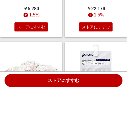
ト L ファミリー TW-021F
￥5,280
￥22,176
1.5%
1.5%
ストアにすすむ
ストアにすすむ
ストアにすすむ
キャンプ用品 ランタン バーナー
ランニング シューズアクセサリ
アクセサリー マントル ルモ型 3
ー AS-B(18ホン) タンイ=10
枚入り 69532
NONE TTP982. 9990
￥1,320
￥799