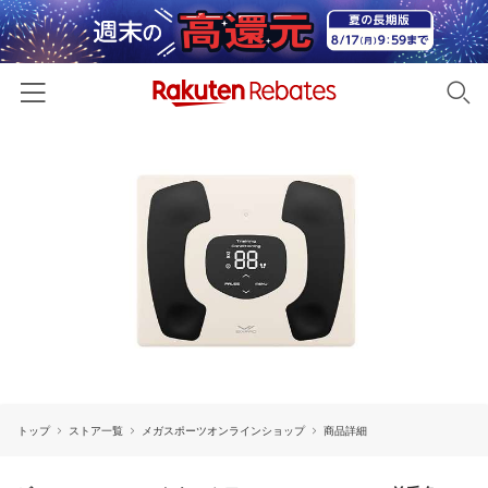
ホーム
カテゴリー一覧
百貨店・総合ECモール
イベント一覧
ファッション・インナー・小物
リーベイツ注目ストア
ヘルプ
食品・スイーツ・お酒
初回購入者限定特典
友達紹介
日用品・キッチン用品
対象ストア新規限定特典
コスメ・健康・医薬品
楽天IDでログイン/会員登録
新着ストアのご紹介
キッズ・ベビー用品
トップ
ストア一覧
メガスポーツオンラインショップ
商品詳細
電子書籍特集
家電・PC・スマホ・カメラ
楽天ペイ導入ストア