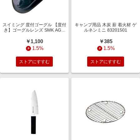
スイミング 度付ゴーグル 【度付
キャンプ用品 木炭 薪 着火材 ゲ
き】ゴーグルレンズ SMK AGL-
ルネンミニ 83201501
4500C SMK
￥1,100
￥385
1.5%
1.5%
ストアにすすむ
ストアにすすむ