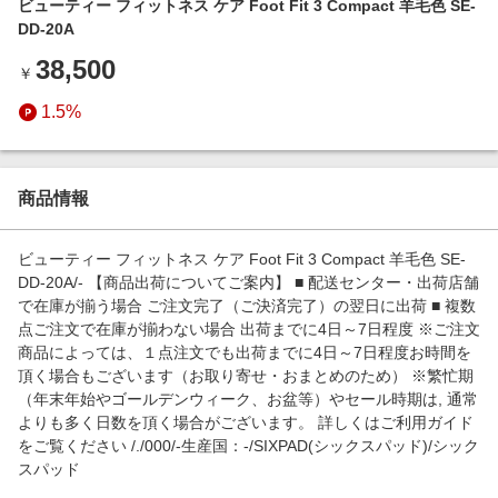
ビューティー フィットネス ケア Foot Fit 3 Compact 羊毛色 SE-
エンタメ
楽天サービス特集
DD-20A
スポーツ・アウトドア・ゴルフ
旅行特集
38,500
￥
インテリア・寝具
わくわく夏特集
1.5%
ペット・花・DIY・車
とことん買い物チャレンジ
旅行・レジャー・ホテル予約
Apple公式サイト×楽天カード分割払い
生活・お役立ち
商品情報
Qoo10メガポ
金融・マネー・保険
Samsung ボーナスキャンペーン
ビューティー フィットネス ケア Foot Fit 3 Compact 羊毛色 SE-
デジタルコンテンツ
DD-20A/- 【商品出荷についてご案内】 ■ 配送センター・出荷店舗
週末の高還元 夏の長期版
で在庫が揃う場合 ご注文完了（ご決済完了）の翌日に出荷 ■ 複数
ビジネス・その他サービス
点ご注文で在庫が揃わない場合 出荷までに4日～7日程度 ※ご注文
商品によっては、１点注文でも出荷までに4日～7日程度お時間を
頂く場合もございます（お取り寄せ・おまとめのため） ※繁忙期
（年末年始やゴールデンウィーク、お盆等）やセール時期は, 通常
よりも多く日数を頂く場合がございます。 詳しくはご利用ガイド
をご覧ください /./000/-生産国：-/SIXPAD(シックスパッド)/シック
スパッド