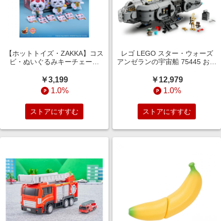
【ホットトイズ・ZAKKA】コス
レゴ LEGO スター・ウォーズ
ビ・ぬいぐるみキーチェーン
アンゼランの宇宙船 75445 おも
『ダンダダン』シリーズ1【種類
ちゃ 玩具 誕生日 プレゼント 9
ランダム】
歳 10歳 11歳
￥3,199
￥12,979
1.0%
1.0%
ストアにすすむ
ストアにすすむ