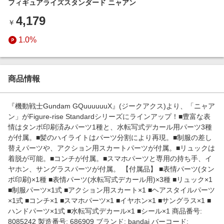
フィギュアライズスタンダード ニャアン
エンタメ
楽天サービス特集
4,179
スポーツ・アウトドア・ゴルフ
￥
旅行特集
インテリア・寝具
1.0%
わくわく夏特集
ペット・花・DIY・車
とことん買い物チャレンジ
旅行・レジャー・ホテル予約
Apple公式サイト×楽天カード分割払い
商品情報
生活・お役立ち
Qoo10メガポ
金融・マネー・保険
『機動戦士Gundam GQuuuuuuX』(ジークアクス)より、「ニャア
Samsung ボーナスキャンペーン
ン」がFigure-rise Standardシリーズにラインアップ！■豊富な表
デジタルコンテンツ
情はタンポ印刷済みパーツ1種と、水転写式デカール用パーツ3種
週末の高還元 夏の長期版
が付属。■髪のハイライトはパーツ分割により再現。■制服の差し
ビジネス・その他サービス
替えパーツや、アクション用スカートパーツが付属。■リュックは
着脱が可能。■コンチが付属。■スマホパーツと専用の持ち手、イ
ヤホン、サングラスパーツが付属。 【付属品】 ■表情パーツ(タン
ポ印刷)×1種 ■表情パーツ(水転写式デカール用)×3種 ■リュック×1
■制服パーツ×1式 ■アクション用スカート×1 ■ヘアスタイルパーツ
×1式 ■コンチ×1 ■スマホパーツ×1 ■イヤホン×1 ■サングラス×1 ■
ハンドパーツ×1式 ■水転写式デカール×1 ■シール×1 商品番号:
8085242 製造番号: 686909 ブランド: bandai バーコード: