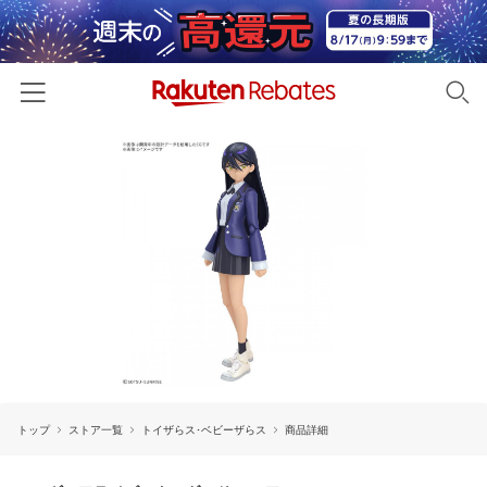
ホーム
カテゴリー一覧
百貨店・総合ECモール
イベント一覧
ファッション・インナー・小物
リーベイツ注目ストア
ヘルプ
食品・スイーツ・お酒
初回購入者限定特典
友達紹介
日用品・キッチン用品
対象ストア新規限定特典
コスメ・健康・医薬品
楽天IDでログイン/会員登録
新着ストアのご紹介
キッズ・ベビー用品
トップ
ストア一覧
トイザらス･ベビーザらス
商品詳細
電子書籍特集
家電・PC・スマホ・カメラ
楽天ペイ導入ストア