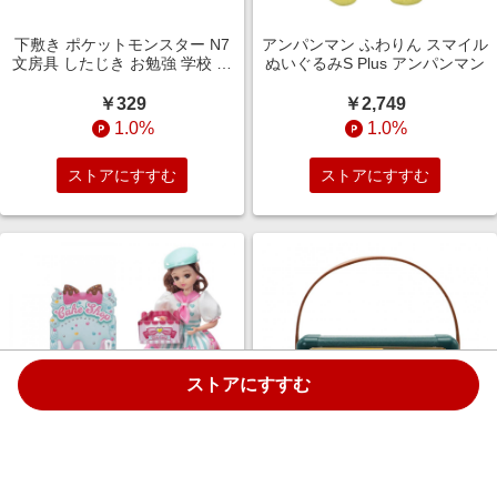
下敷き ポケットモンスター N7
アンパンマン ふわりん スマイル
文房具 したじき お勉強 学校 入
ぬいぐるみS Plus アンパンマン
学 誕生日 プレゼント ギフト 6
歳 7歳 8歳
￥329
￥2,749
1.0%
1.0%
ストアにすすむ
ストアにすすむ
ストアにすすむ