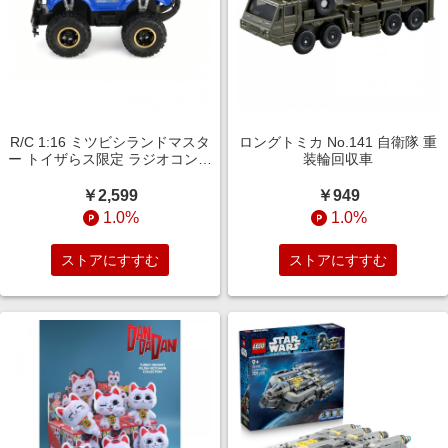
R/C 1:16 ミツビシランドマスタ
ロングトミカ No.141 自衛隊 重
ー トイザらス限定 ラジオコント
装輪回収車
ロール ラジコン
￥2,599
￥949
1.0%
1.0%
ストアにすすむ
ストアにすすむ