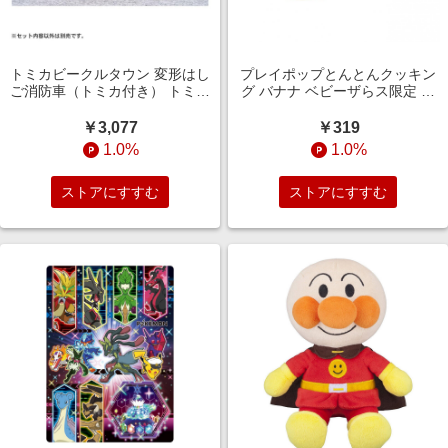
トミカビークルタウン 変形はし
プレイポップとんとんクッキン
ご消防車（トミカ付き） トミカ
グ バナナ ベビーザらス限定 お
おもちゃ 消防車 はしご車 変形
ままごと 知育玩具 ごっこ遊び
ギミック ミニカー付き ごっこ遊
食材セット
￥3,077
￥319
び 男の子 プレゼント 人気
1.0%
1.0%
ストアにすすむ
ストアにすすむ