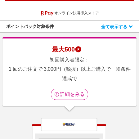
エンタメ
楽天サービス特集
オンライン決済導入ストア
スポーツ・アウトドア・ゴルフ
旅行特集
インテリア・寝具
ポイントバック対象条件
全て表示する
わくわく夏特集
ペット・花・DIY・車
とことん買い物チャレンジ
旅行・レジャー・ホテル予約
Apple公式サイト×楽天カード分割払い
最大
500
生活・お役立ち
Qoo10メガポ
初回購入者限定：
金融・マネー・保険
Samsung ボーナスキャンペーン
1 回のご注文で 3,000円（税抜）以上ご購入で ※条件
デジタルコンテンツ
達成で
週末の高還元 夏の長期版
ビジネス・その他サービス
詳細をみる