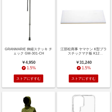
GRANMARIE 伸縮ステッキ チ
江部松商事 ヤマケン K型プラ
ェック GM-301-CH
スチックマナ板 K12
1500×500×10 片面シボ付
4106090
￥4,950
￥31,240
1.5%
1.5%
ストアにすすむ
ストアにすすむ