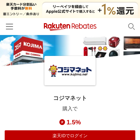
ホーム
カテゴリー一覧
百貨店・総合ECモール
イベント一覧
ファッション・インナー・小物
リーベイツ注目ストア
ヘルプ
食品・スイーツ・お酒
初回購入者限定特典
コジマネット
友達紹介
日用品・キッチン用品
対象ストア新規限定特典
購入で
コスメ・健康・医薬品
楽天IDでログイン/会員登録
新着ストアのご紹介
1.5%
キッズ・ベビー用品
電子書籍特集
家電・PC・スマホ・カメラ
楽天IDでログイン
楽天ペイ導入ストア