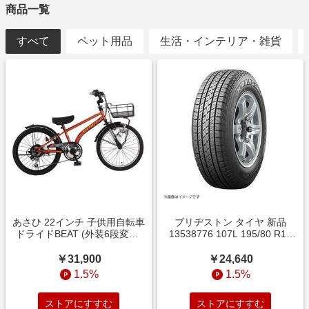
商品一覧
すべて
ペット用品
生活・インテリア・雑貨
あさひ 22インチ 子供用自転車
ブリヂストン タイヤ 新品
ドライドBEAT (外装6段変速)
13538776 107L 195/80 R15
オレンジ 【組立商品につき返
CAMPZ T CE 1本 （お届けの
品不可】 BAA226-Q
み） LVR08776
￥31,900
￥24,640
1.5%
1.5%
ストアにすすむ
ストアにすすむ