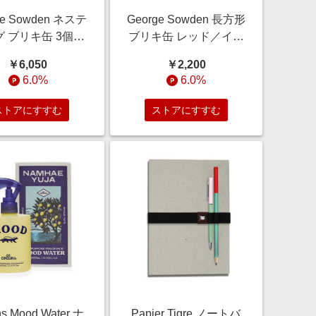
ge Sowden ネステ
George Sowden 長方形
 ブリキ缶 3個セ
ブリキ缶 レッド／イエ
eorge Sowden,
ロー／ブルー/George
￥6,050
￥2,200
2022//ブリキ
Sowden, 2022//ブリキ
6.0%
6.0%
ストアにすすむ
ストアにすすむ
ns Mood Water ナ
Papier Tigre ノートバ