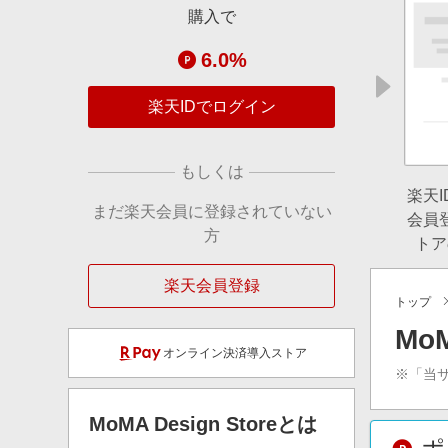
購入で
6.0%
楽天IDでログイン
もしくは
楽天
まだ楽天会員に登録されていない
会員
方
トア
楽天会員登録
トップ
Mo
オンライン決済導入ストア
※「当
MoMA Design Store
とは