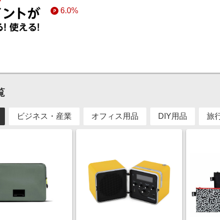
6.0%
覧
ビジネス・産業
オフィス用品
DIY用品
旅