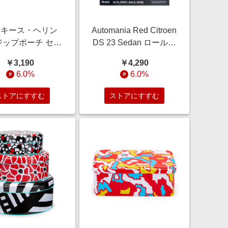
qi キース・ヘリン
Automania Red Citroen
ジップポーチ セッ
DS 23 Sedan ロールポ
MA STORE//リサ
スター/MoMA STORE//
￥3,190
￥4,290
ルポリエステルマ
紙レッド
6.0%
6.0%
ルチ
ストアにすすむ
ストアにすすむ