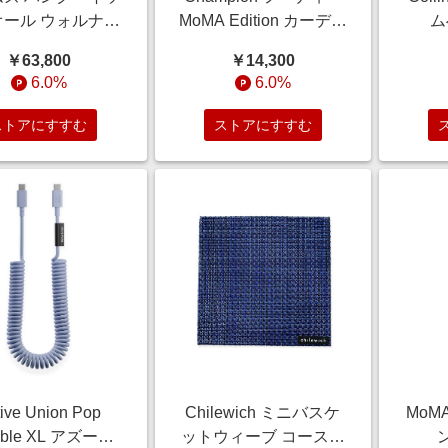
オール ウォルナッ
MoMA Edition カーディ
ム
x ホワイトフレー
ナルレッド S/MoMA
STO
￥63,800
￥14,300
Charles & Ray
STORE//コットン、ポ
ィル
6.0%
6.0%
es//フレーム ス
リエステルレッド
ル 木部 ラバー
ストアにすすむ
ストアにすすむ
ウッド
ive Union Pop
Chilewich ミニバスケ
MoM
ble XL アズー
ットウィーブ コースタ
ン