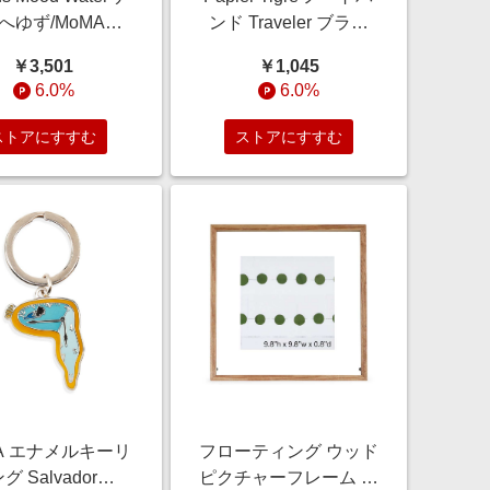
へゆず/MoMA
ンド Traveler ブラッ
RE//プラ（外装フ
ク/MoMA STORE//ゴ
￥3,501
￥1,045
ム・本体） 紙
ム・合皮
6.0%
6.0%
（箱）
ストアにすすむ
ストアにすすむ
A エナメルキーリ
フローティング ウッド
グ Salvador
ピクチャーフレーム ス