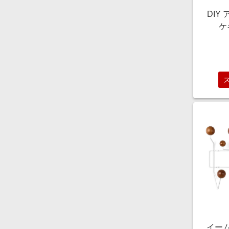
DIY
ケ
ト/Mo
イー