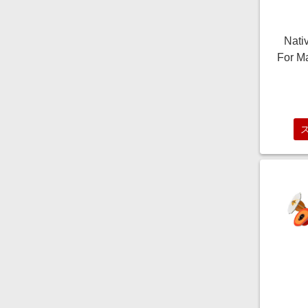
Nati
For 
トグ
STO