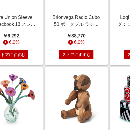
ve Union Sleeve
Brionvega Radio Cubo
Lo
Macbook 13 スレー
50 ポータブル ラジオ
グ：
リーン/MoMA
イエロー/Marco
ト/Mo
￥6,292
￥88,770
RE//リサイクルナ
Zanuso and Richard
イク
6.0%
6.0%
イロン
Sapper//ABS樹脂、ザ
マック合金イエロー
ストアにすすむ
ストアにすすむ