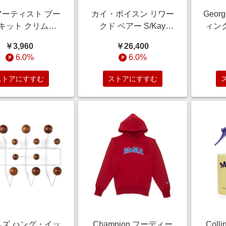
 アーティスト ブー
カイ・ボイスン リワー
Geor
キット クリム
クド ベアー S/Kay
ィング
MA STORE//リサ
Bojesen//端材ブラウン
ット/G
￥3,960
￥26,400
イクル紙
6.0%
6.0%
ストアにすすむ
ストアにすすむ
ムズ ハング・イッ
Champion フーディー
Colli