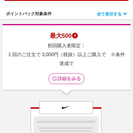
エンタメ
楽天サービス特集
スポーツ・アウトドア・ゴルフ
ポイントバック対象条件
全て表示する
旅行特集
インテリア・寝具
わくわく夏特集
ペット・花・DIY・車
最大
500
とことん買い物チャレンジ
旅行・レジャー・ホテル予約
初回購入者限定：
Apple公式サイト×楽天カード分割払い
生活・お役立ち
1 回のご注文で 3,000円（税抜）以上ご購入で ※条件
Qoo10メガポ
金融・マネー・保険
達成で
Samsung ボーナスキャンペーン
デジタルコンテンツ
週末の高還元 夏の長期版
詳細をみる
ビジネス・その他サービス