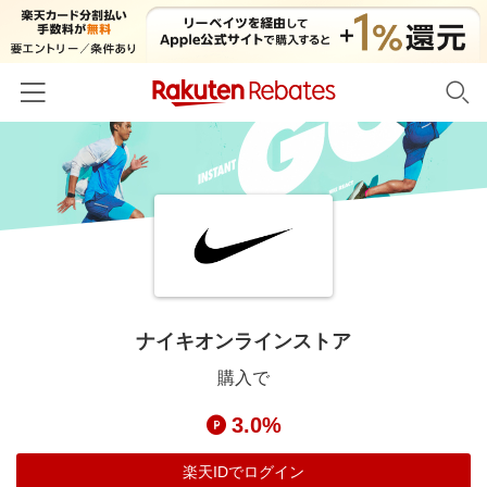
ホーム
カテゴリー一覧
百貨店・総合ECモール
イベント一覧
ファッション・インナー・小物
リーベイツ注目ストア
ヘルプ
食品・スイーツ・お酒
初回購入者限定特典
ナイキオンラインストア
友達紹介
日用品・キッチン用品
対象ストア新規限定特典
購入で
コスメ・健康・医薬品
楽天IDでログイン/会員登録
新着ストアのご紹介
3.0%
キッズ・ベビー用品
電子書籍特集
家電・PC・スマホ・カメラ
楽天IDでログイン
楽天ペイ導入ストア