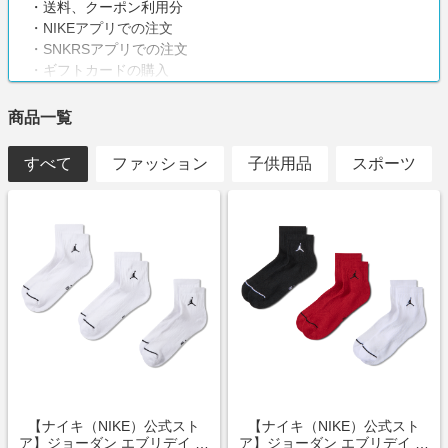
・送料、クーポン利用分
・NIKEアプリでの注文
・SNKRSアプリでの注文
・ギフトカードの購入
・AppleCareの注文
・Apple WatchとApple Watchのアクセサリー(バンド等)
商品一覧
・ギフトラッピング代
すべて
注意事項
ファッション
子供用品
スポーツ
獲得予定ポイントへの反映には商品の発送から１ヶ月ほどお
時間をいただくことがございます。
【ナイキ（NIKE）公式スト
【ナイキ（NIKE）公式スト
ア】ジョーダン エブリデイ ア
ア】ジョーダン エブリデイ ア