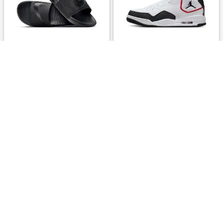
【ナイキ（NIKE）公式スト
【ナイキ（NIKE）公式スト
ア】ナイキ エア マックス シロ
ア】ジョーダン コートサイド
メンズ スライド DC1460-
23 メンズシューズ DZ2791-
007 ブラック
101 ホワイト
￥5,399
￥19,800
3.0%
3.0%
ストアにすすむ
ストアにすすむ