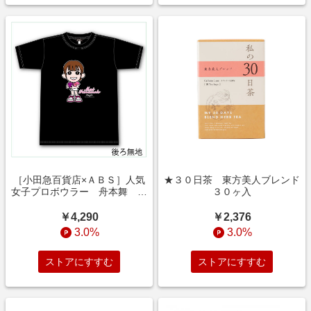
［小田急百貨店×ＡＢＳ］人気
★３０日茶 東方美人ブレンド
女子プロボウラー 舟本舞 プ
３０ヶ入
ロ限定キャラＴシャツ Ｍ
￥4,290
￥2,376
3.0%
3.0%
ストアにすすむ
ストアにすすむ