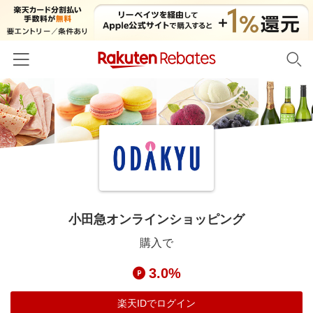
ホーム
カテゴリー一覧
百貨店・総合ECモール
イベント一覧
ファッション・インナー・小物
リーベイツ注目ストア
ヘルプ
食品・スイーツ・お酒
初回購入者限定特典
小田急オンラインショッピング
友達紹介
日用品・キッチン用品
対象ストア新規限定特典
購入で
コスメ・健康・医薬品
楽天IDでログイン/会員登録
新着ストアのご紹介
3.0%
キッズ・ベビー用品
電子書籍特集
家電・PC・スマホ・カメラ
楽天IDでログイン
楽天ペイ導入ストア