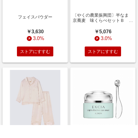
〔やくの農業振興団〕半なま
フェイスパウダー
京蕎麦 味くらべセットＢ Ｈ
ＤＨ
￥3,630
￥5,076
3.0%
3.0%
ストアにすすむ
ストアにすすむ