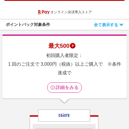
エンタメ
楽天サービス特集
オンライン決済導入ストア
スポーツ・アウトドア・ゴルフ
旅行特集
インテリア・寝具
ポイントバック対象条件
全て表示する
わくわく夏特集
ペット・花・DIY・車
とことん買い物チャレンジ
旅行・レジャー・ホテル予約
Apple公式サイト×楽天カード分割払い
最大
500
生活・お役立ち
Qoo10メガポ
初回購入者限定：
金融・マネー・保険
Samsung ボーナスキャンペーン
1 回のご注文で 3,000円（税抜）以上ご購入で ※条件
デジタルコンテンツ
達成で
週末の高還元 夏の長期版
ビジネス・その他サービス
詳細をみる