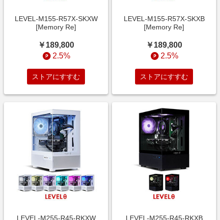
LEVEL-M155-R57X-SKXW
LEVEL-M155-R57X-SKXB
[Memory Re]
[Memory Re]
￥189,800
￥189,800
2.5%
2.5%
ストアにすすむ
ストアにすすむ
LEVEL-M255-R45-RKXW
LEVEL-M255-R45-RKXB