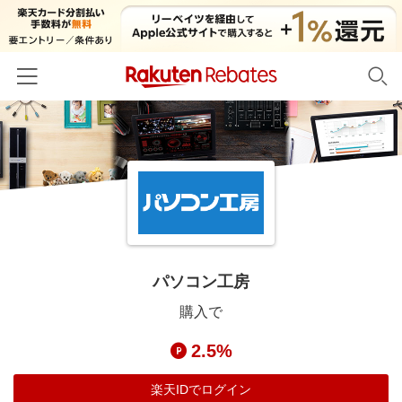
ホーム
カテゴリー一覧
百貨店・総合ECモール
イベント一覧
ファッション・インナー・小物
リーベイツ注目ストア
ヘルプ
食品・スイーツ・お酒
初回購入者限定特典
パソコン工房
友達紹介
日用品・キッチン用品
対象ストア新規限定特典
購入で
コスメ・健康・医薬品
楽天IDでログイン/会員登録
新着ストアのご紹介
2.5%
キッズ・ベビー用品
電子書籍特集
家電・PC・スマホ・カメラ
楽天IDでログイン
楽天ペイ導入ストア