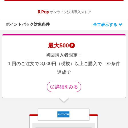
エンタメ
楽天サービス特集
オンライン決済導入ストア
スポーツ・アウトドア・ゴルフ
旅行特集
インテリア・寝具
ポイントバック対象条件
全て表示する
わくわく夏特集
ペット・花・DIY・車
とことん買い物チャレンジ
旅行・レジャー・ホテル予約
Apple公式サイト×楽天カード分割払い
最大
500
生活・お役立ち
Qoo10メガポ
初回購入者限定：
金融・マネー・保険
Samsung ボーナスキャンペーン
1 回のご注文で 3,000円（税抜）以上ご購入で ※条件
デジタルコンテンツ
達成で
週末の高還元 夏の長期版
ビジネス・その他サービス
詳細をみる