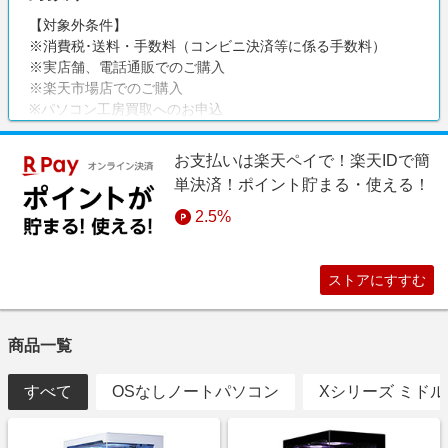
【対象外条件】
※消費税･送料・手数料（コンビニ決済等に係る手数料）
※実店舗、電話通販でのご購入
※楽天市場店でのご購入
※パソコン工房買取へのお申込
※ご注文後の内容変更、キャンセル、返品のあった場合
※虚偽やなりすましによる注文
お支払いは楽天ペイで！楽天IDで簡
※ユニットコム ビジネスご優待会員サイト(法人向けサイト)で
単決済！ポイント貯まる・使える！
のご購入
※ご注文の度にリーベイツから遷移が必要です
2.5%
ストアにすすむ
商品一覧
すべて
OSなしノートパソコン
Xシリーズ ミド