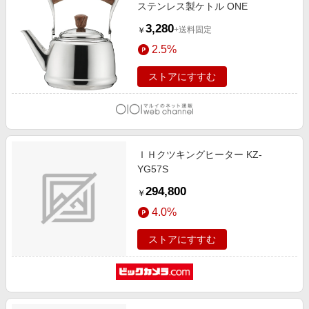
ステンレス製ケトル ONE
3,280
+送料固定
￥
2.5%
ストアにすすむ
ＩＨクツキングヒーター KZ-
YG57S
294,800
￥
4.0%
ストアにすすむ