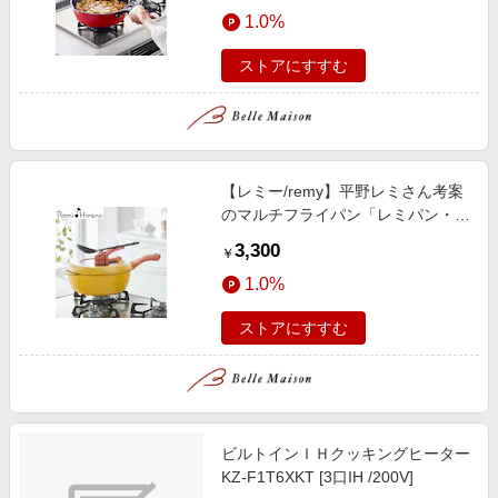
エンタメ
1.0%
楽天サービス特集
スポーツ・アウトドア・ゴルフ
旅行特集
ストアにすすむ
インテリア・寝具
わくわく夏特集
ペット・花・DIY・車
とことん買い物チャレンジ
旅行・レジャー・ホテル予約
Apple公式サイト×楽天カード分割払い
【レミー/remy】平野レミさん考案
生活・お役立ち
Qoo10メガポ
のマルチフライパン「レミパン・オ
金融・マネー・保険
リジナル」 【IH/ガス火対応】
Samsung ボーナスキャンペーン
3,300
￥
デジタルコンテンツ
週末の高還元 夏の長期版
1.0%
ビジネス・その他サービス
ストアにすすむ
ビルトインＩＨクッキングヒーター
KZ-F1T6XKT [3口IH /200V]