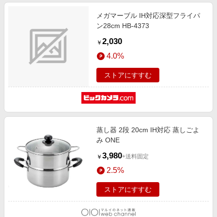
メガマーブル IH対応深型フライパ
ン28cm HB-4373
2,030
￥
4.0%
ストアにすすむ
蒸し器 2段 20cm IH対応 蒸しごよ
み ONE
3,980
+送料固定
￥
2.5%
ストアにすすむ