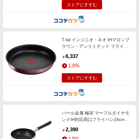
ストアにすすむ
T-fal インジニオ・ネオ IHマロンブ
ラウン・アンリミテッド フライパ
ン28cm
6,337
￥
1.0%
ストアにすすむ
パール金属 極深 マーブルダイヤモ
ンドIH対応両口フライパン24cm
HC0203
2,390
￥
1.5%