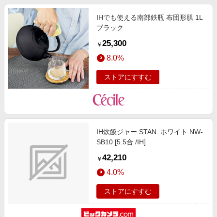
IHでも使える南部鉄瓶 布団形肌 1L
ブラック
25,300
￥
8.0%
ストアにすすむ
IH炊飯ジャー STAN. ホワイト NW-
SB10 [5.5合 /IH]
42,210
￥
4.0%
ストアにすすむ