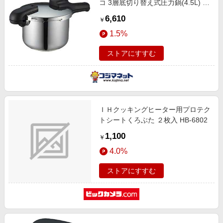
コ 3層底切り替え式圧力鍋(4.5L) H-
5041
6,610
￥
1.5%
ストアにすすむ
ＩＨクッキングヒーター用プロテク
トシートくろぶた ２枚入 HB-6802
1,100
￥
4.0%
ストアにすすむ