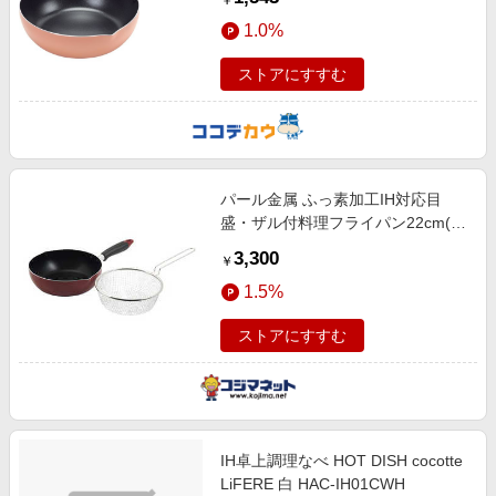
￥
1.0%
ストアにすすむ
パール金属 ふっ素加工IH対応目
盛・ザル付料理フライパン22cm(レ
ッド) HC722
3,300
￥
1.5%
ストアにすすむ
IH卓上調理なべ HOT DISH cocotte
LiFERE 白 HAC-IH01CWH