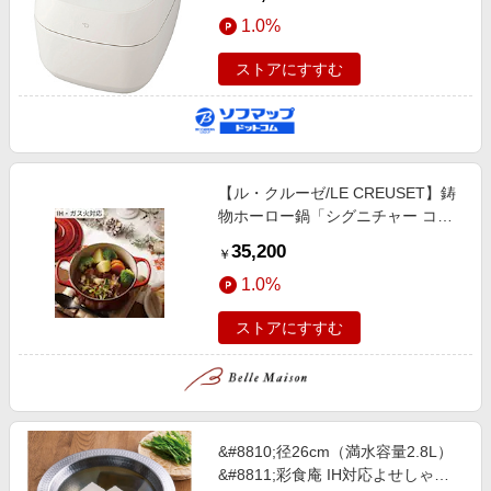
1.0%
ストアにすすむ
【ル・クルーゼ/LE CREUSET】鋳
物ホーロー鍋「シグニチャー ココ
ット・ロンド」 【IH/ガス火対応】
35,200
￥
1.0%
ストアにすすむ
&#8810;径26cm（満水容量2.8L）
&#8811;彩食庵 IH対応よせしゃぶ