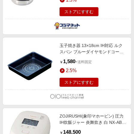
ストアにすすむ
玉子焼き器 13×18cm IH対応 ルク
スパン ブルーダイヤモンドコート
着脱ハンドル別売り ONE
1,580
+送料固定
￥
2.5%
ストアにすすむ
ZOJIRUSHI(象印マホービン) 圧力
IH炊飯ジャー 炎舞炊き 白 NX-AB10
［5.5合 /圧力IH］
148,500
￥