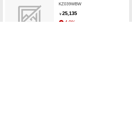
KZ039WBW
25,135
￥
4.0%
ストアにすすむ
セール中
adidas/アディダス SAMBA OG W
IH9016 シルバー
11,550
+送料固定
￥
2.5%
ストアにすすむ