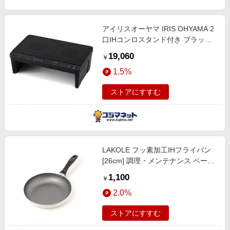
アイリスオーヤマ IRIS OHYAMA 2
口IHコンロスタンド付き ブラック
IHKWKT41SB
19,060
￥
1.5%
ストアにすすむ
LAKOLE フッ素加工IHフライパン
[26cm] 調理・メンテナンス ベージ
ュ FREE ラコレ 968023 and ST ア
1,100
￥
ンドエスティ（旧ドットエスティ）
2.0%
ストアにすすむ