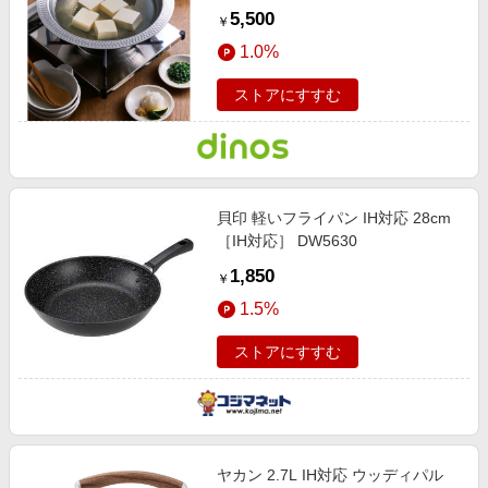
鍋 ガラスふた付き 日本製 【通販】
5,500
￥
1.0%
ストアにすすむ
貝印 軽いフライパン IH対応 28cm
［IH対応］ DW5630
1,850
￥
1.5%
ストアにすすむ
ヤカン 2.7L IH対応 ウッディパル