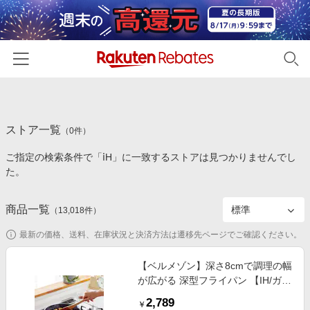
ホーム
ストア一覧
カテゴリー一覧
（
0
件）
ご指定の検索条件で「ⅰH」に一致するストアは見つかりませんでし
百貨店・総合ECモール
イベント一覧
た。
ファッション・インナー・小物
リーベイツ注目ストア
ヘルプ
食品・スイーツ・お酒
商品一覧
（
13,018
件）
初回購入者限定特典
友達紹介
日用品・キッチン用品
対象ストア新規限定特典
最新の価格、送料、在庫状況と決済方法は遷移先ページでご確認ください。
コスメ・健康・医薬品
楽天IDでログイン/会員登録
新着ストアのご紹介
【ベルメゾン】深さ8cmで調理の幅
キッズ・ベビー用品
が広がる 深型フライパン 【IH/ガス
電子書籍特集
火対応】
家電・PC・スマホ・カメラ
2,789
楽天ペイ導入ストア
￥