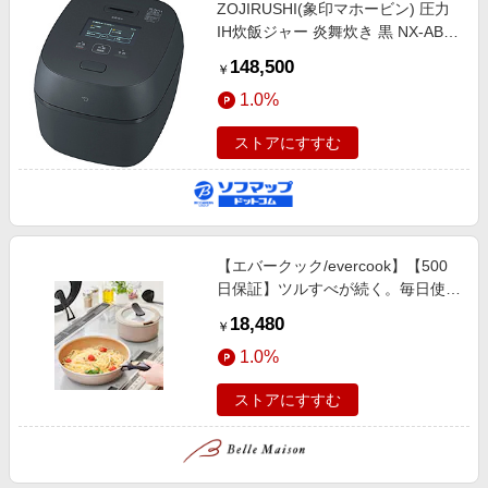
ZOJIRUSHI(象印マホービン) 圧力
IH炊飯ジャー 炎舞炊き 黒 NX-AB10
［5.5合 /圧力IH］
148,500
￥
1.0%
ストアにすすむ
【エバークック/evercook】【500
日保証】ツルすべが続く。毎日使い
たい着脱式ハンドルフライパン7点
18,480
￥
セット 【IH/ガス火対応】
1.0%
ストアにすすむ