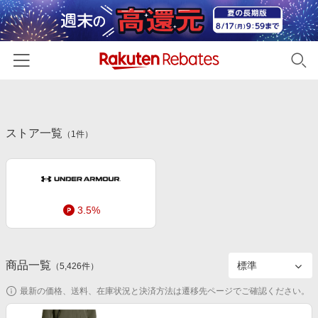
ホーム
ストア一覧
カテゴリー一覧
（
1
件）
百貨店・総合ECモール
イベント一覧
ファッション・インナー・小物
リーベイツ注目ストア
ヘルプ
食品・スイーツ・お酒
3.5%
初回購入者限定特典
友達紹介
日用品・キッチン用品
対象ストア新規限定特典
コスメ・健康・医薬品
楽天IDでログイン/会員登録
新着ストアのご紹介
商品一覧
（
5,426
件）
キッズ・ベビー用品
電子書籍特集
最新の価格、送料、在庫状況と決済方法は遷移先ページでご確認ください。
家電・PC・スマホ・カメラ
楽天ペイ導入ストア