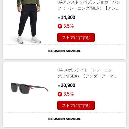
UAアンストッパブル ジョガーパン
エンタメ
楽天サービス特集
ツ（トレーニング/MEN）【アンダ
スポーツ・アウトドア・ゴルフ
ーアーマー/UNDER ARMOUR】
旅行特集
14,300
￥
インテリア・寝具
わくわく夏特集
3.5%
ペット・花・DIY・車
とことん買い物チャレンジ
ストアにすすむ
旅行・レジャー・ホテル予約
Apple公式サイト×楽天カード分割払い
生活・お役立ち
Qoo10メガポ
金融・マネー・保険
Samsung ボーナスキャンペーン
デジタルコンテンツ
UA スポルテイト（トレーニン
週末の高還元 夏の長期版
グ/UNISEX）【アンダーアーマ
ビジネス・その他サービス
ー/UNDER ARMOUR】
20,900
￥
3.5%
ストアにすすむ