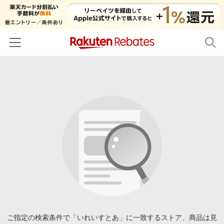
ホーム
カテゴリー一覧
百貨店・総合ECモール
イベント一覧
ファッション・インナー・小物
リーベイツ注目ストア
ヘルプ
食品・スイーツ・お酒
初回購入者限定特典
友達紹介
日用品・キッチン用品
対象ストア新規限定特典
コスメ・健康・医薬品
楽天IDでログイン/会員登録
新着ストアのご紹介
キッズ・ベビー用品
電子書籍特集
家電・PC・スマホ・カメラ
ご指定の検索条件で「いれいすとあ」に一致するストア、商品は見
楽天ペイ導入ストア