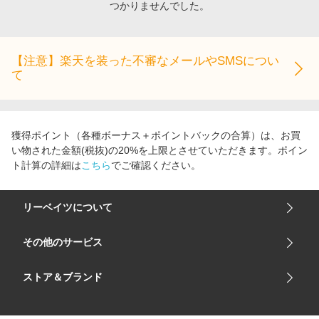
つかりませんでした。
エンタメ
楽天サービス特集
スポーツ・アウトドア・ゴルフ
旅行特集
インテリア・寝具
【注意】楽天を装った不審なメールやSMSについ
わくわく夏特集
て
ペット・花・DIY・車
とことん買い物チャレンジ
旅行・レジャー・ホテル予約
Apple公式サイト×楽天カード分割払い
生活・お役立ち
Qoo10メガポ
獲得ポイント（各種ボーナス＋ポイントバックの合算）は、お買
金融・マネー・保険
い物された金額(税抜)の20%を上限とさせていただきます。ポイン
Samsung ボーナスキャンペーン
ト計算の詳細は
こちら
でご確認ください。
デジタルコンテンツ
週末の高還元 夏の長期版
ビジネス・その他サービス
リーベイツについて
会社概要
その他のサービス
ご利用ガイド
楽天市場
ストア＆ブランド
サイトマップ
楽天モバイル
ユニクロオンラインストア
リーベイツ 公式アプリ