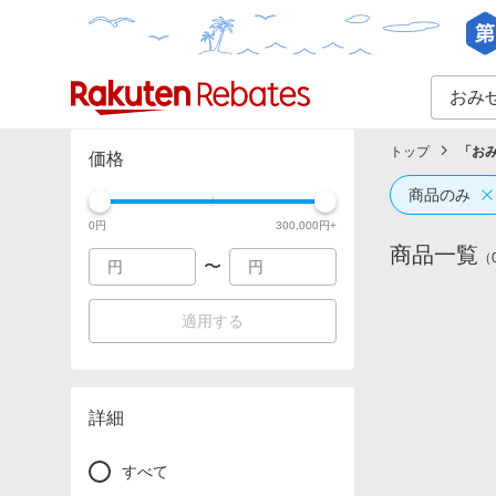
カテゴリー一覧
イベント一覧
トップ
「
お
価格
商品のみ
0
円
300,000
円+
商品一覧
（
〜
適用する
詳細
すべて