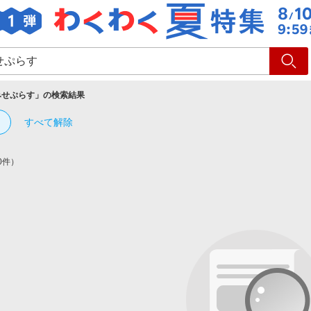
ショッピング
旅行
サ
みせぷらす
」の検索結果
すべて解除
0件）