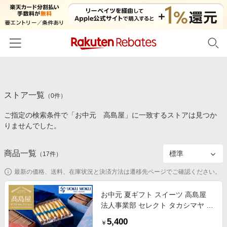
ホーム
ストア一覧
カテゴリー一覧
（
0
件）
ご指定の検索条件で「お中元 高島屋」に一致するストアは見つか
百貨店・総合ECモール
イベント一覧
りませんでした。
ファッション・インナー・小物
リーベイツ注目ストア
ヘルプ
食品・スイーツ・お酒
商品一覧
（
17
件）
初回購入者限定特典
友達紹介
日用品・キッチン用品
対象ストア新規限定特典
最新の価格、送料、在庫状況と決済方法は遷移先ページでご確認ください。
コスメ・健康・医薬品
楽天IDでログイン/会員登録
新着ストアのご紹介
お中元 夏ギフト スイーツ 高島屋
キッズ・ベビー用品
法人事業部 セレクト タカシマヤ ヨ
電子書籍特集
ックモック アソルティモン ドゥ ビ
家電・PC・スマホ・カメラ
5,400
楽天ペイ導入ストア
￥
スキュイ 4種 52個入 YAB-BS /