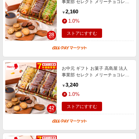
事業部 セレクト メリーチョコレー
ト カカオサブレアソート 28枚
2,160
￥
CSA-N / ギフトセレクション 高級
1.0%
焼
ストアにすすむ
お中元 ギフト お菓子 高島屋 法人
事業部 セレクト メリーチョコレー
ト カカオサブレアソート 42枚
3,240
￥
CSA-S / ギフトセレクション 高級
1.0%
焼
ストアにすすむ