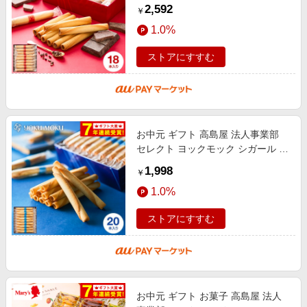
ゥ ショコラ 18本 YCC-B スイーツ
2,592
￥
国産 高級 おすすめ 結婚内祝い
1.0%
ストアにすすむ
お中元 ギフト 高島屋 法人事業部
セレクト ヨックモック シガール 20
本 YCG-D スイーツ 国産 高級 おす
1,998
￥
すめ 結婚内祝い 出産内祝い 結婚
1.0%
ストアにすすむ
お中元 ギフト お菓子 高島屋 法人