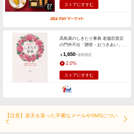
ストアにすすむ
高島屋のしきたり事典 老舗百貨店
の門外不出「贈答・おつきあい」教
本
1,650
+送料固定
￥
2.0%
ストアにすすむ
【注意】楽天を装った不審なメールやSMSについ
て