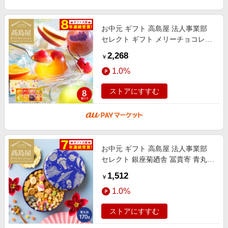
お中元 ギフト 高島屋 法人事業部
セレクト ギフト メリーチョコレー
ト 国産果実の果樹園倶楽部 8個 フ
2,268
￥
ルーツゼリー お菓子 ゼリー 国産
1.0%
ストアにすすむ
お中元 ギフト 高島屋 法人事業部
セレクト 銀座菊廼舎 冨貴寄 青丸缶
きくのや ふきよせ 内祝い 出産内祝
1,512
￥
い 結婚内祝い お祝い 返礼品
1.0%
ストアにすすむ