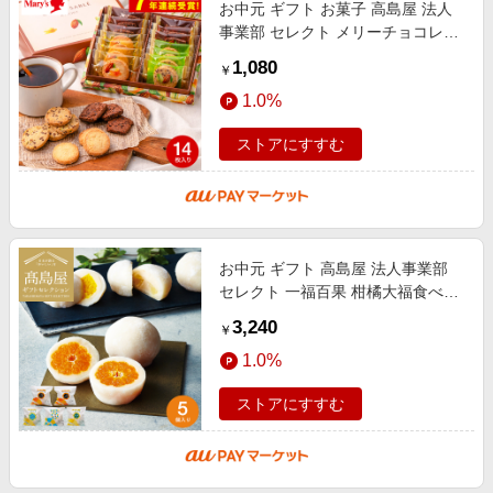
お中元 ギフト お菓子 高島屋 法人
事業部 セレクト メリーチョコレー
ト カカオサブレアソート 14枚
1,080
￥
CSA-I / ギフトセレクション 高級
1.0%
焼
ストアにすすむ
お中元 ギフト 高島屋 法人事業部
セレクト 一福百果 柑橘大福食べ比
べセット 計5個 メーカー直送 / 送料
3,240
￥
無料 フルーツ みかん大福 レモ
1.0%
ストアにすすむ