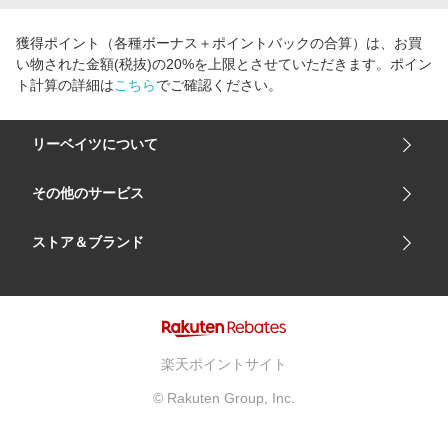
獲得ポイント（各種ボーナス＋ポイントバックの合算）は、お買
い物された金額(税抜)の20%を上限とさせていただきます。ポイン
ト計算の詳細は
こちら
でご確認ください。
リーベイツについて
会社概要
その他のサービス
ご利用ガイド
楽天市場
ストア＆ブランド
サイトマップ
楽天モバイル
ユニクロオンラインストア
リーベイツ 公式アプリ
GU（ジーユー）
リーベイツ ポイントアシスト
資生堂オンラインストア
ヘルプ・お問い合わせ
楽天ポイントサイト
Apple公式サイト
利用規約
© Rakuten Group, Inc.
アカチャンホンポ
プライバシーポリシー