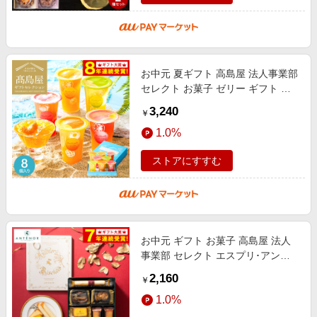
お中元 夏ギフト 高島屋 法人事業部
セレクト お菓子 ゼリー ギフト ヨ
ックモック ドゥーブルジュレ 8個
3,240
￥
入 フルーツジュレ 果物 くだもの
1.0%
ストアにすすむ
お中元 ギフト お菓子 高島屋 法人
事業部 セレクト エスプリ･アンテ
ノール 27個入 EA-2A 焼き菓子セッ
2,160
￥
ト クッキー ラングドシャ ガトー
1.0%