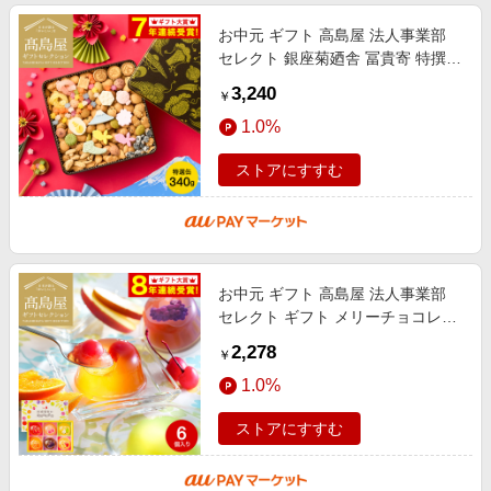
お中元 ギフト 高島屋 法人事業部
セレクト 銀座菊廼舎 冨貴寄 特撰缶
JAPAN小缶 きくのや ふきよせ 内祝
3,240
￥
い 出産内祝い 結婚内祝い お祝い
1.0%
ストアにすすむ
お中元 ギフト 高島屋 法人事業部
セレクト ギフト メリーチョコレー
ト 国産果実の果樹園倶楽部 6個 送
2,278
￥
料無料 フルーツゼリー お菓子 ゼ
1.0%
ストアにすすむ