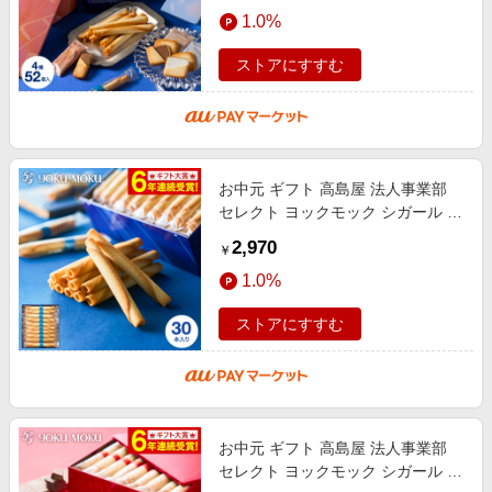
エンタメ
1.0%
楽天サービス特集
スポーツ・アウトドア・ゴルフ
旅行特集
ストアにすすむ
インテリア・寝具
わくわく夏特集
ペット・花・DIY・車
50万ポイント山分けキャンペーン
旅行・レジャー・ホテル予約
とことん買い物チャレンジ
お中元 ギフト 高島屋 法人事業部
生活・お役立ち
Apple公式サイト×楽天カード分割払い
セレクト ヨックモック シガール 30
金融・マネー・保険
本 YCG-E スイーツ 国産 高級 おす
Samsung ボーナスキャンペーン
2,970
￥
すめ 結婚内祝い 出産内祝い 結婚
デジタルコンテンツ
週末の高還元 夏の長期版
1.0%
ビジネス・その他サービス
ストアにすすむ
お中元 ギフト 高島屋 法人事業部
セレクト ヨックモック シガール オ