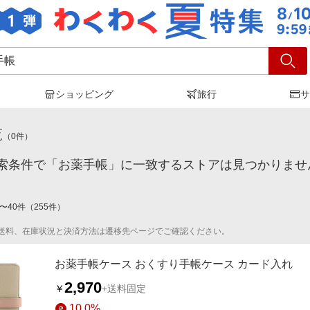
ショッピング
旅行
サ
薬手帳
」の検索結果
覧
（
0
件）
索条件で「お薬手帳」に一致するストアは見つかりませ
〜
40
件
（
255
件）
送料、在庫状況と決済方法は遷移先ページでご確認ください。
お薬手帳ケース おくすり手帳ケース カード入れ
2,970
￥
+送料固定
10.0%