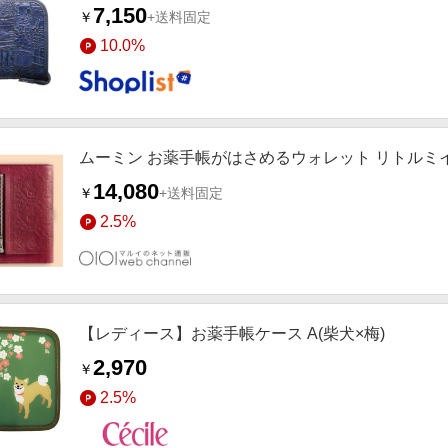
7,150
￥
+送料固定
10.0%
ムーミン お薬手帳がはさめるウォレット リトルミ
14,080
￥
+送料固定
2.5%
【レディース】お薬手帳ケース A(柴犬×梅)
2,970
￥
2.5%