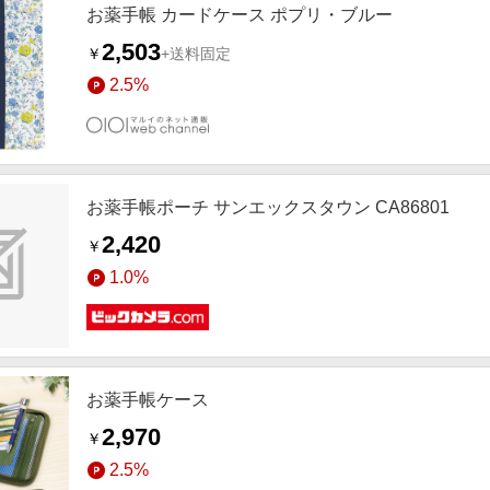
お薬手帳 カードケース ポプリ・ブルー
2,503
￥
+送料固定
2.5%
お薬手帳ポーチ サンエックスタウン CA86801
2,420
￥
1.0%
お薬手帳ケース
2,970
￥
2.5%