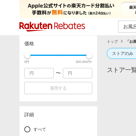
カテゴリー一覧
イベント一覧
トップ
「
お
価格
ストアのみ
0
円
300,000
円+
ストア一
〜
適用する
詳細
すべて