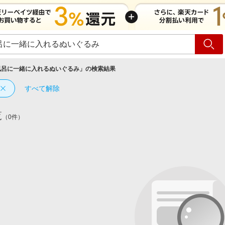
ショッピング
旅行
サ
風呂に一緒に入れるぬいぐるみ
」の検索結果
すべて解除
覧
（0件）