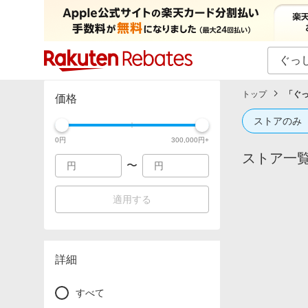
カテゴリー一覧
イベント一覧
トップ
「
ぐ
価格
ストアのみ
0
円
300,000
円+
ストア一
〜
適用する
詳細
すべて