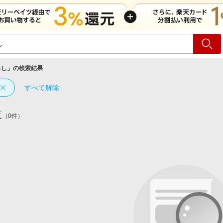
ショッピング
旅行
サ
っし
」の検索結果
すべて解除
覧
（0件）