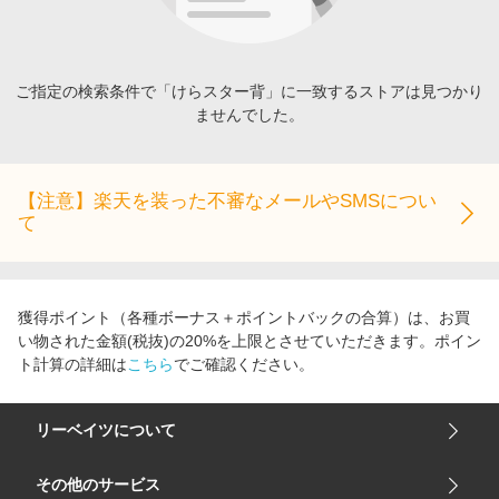
エンタメ
楽天サービス特集
スポーツ・アウトドア・ゴルフ
旅行特集
インテリア・寝具
ご指定の検索条件で「けらスター背」に一致するストアは見つかり
わくわく夏特集
ませんでした。
ペット・花・DIY・車
とことん買い物チャレンジ
旅行・レジャー・ホテル予約
Apple公式サイト×楽天カード分割払い
生活・お役立ち
【注意】楽天を装った不審なメールやSMSについ
Qoo10メガポ
て
金融・マネー・保険
Samsung ボーナスキャンペーン
デジタルコンテンツ
週末の高還元 夏の長期版
ビジネス・その他サービス
獲得ポイント（各種ボーナス＋ポイントバックの合算）は、お買
い物された金額(税抜)の20%を上限とさせていただきます。ポイン
ト計算の詳細は
こちら
でご確認ください。
リーベイツについて
会社概要
その他のサービス