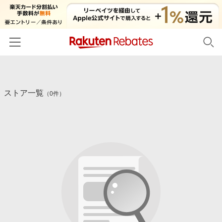
ホーム
ストア一覧
カテゴリー一覧
（0件）
百貨店・総合ECモール
イベント一覧
ファッション・インナー・小物
リーベイツ注目ストア
ヘルプ
食品・スイーツ・お酒
初回購入者限定特典
友達紹介
日用品・キッチン用品
対象ストア新規限定特典
コスメ・健康・医薬品
楽天IDでログイン/会員登録
新着ストアのご紹介
キッズ・ベビー用品
電子書籍特集
家電・PC・スマホ・カメラ
楽天ペイ導入ストア