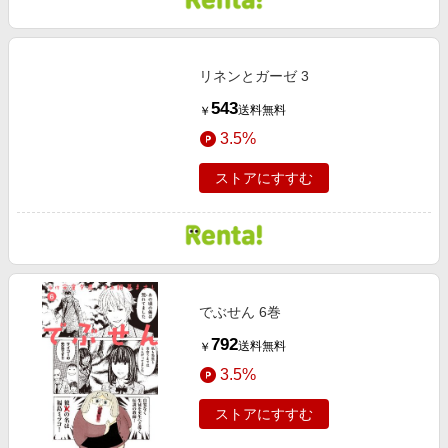
リネンとガーゼ 3
543
送料無料
￥
3.5%
ストアにすすむ
でぶせん 6巻
792
送料無料
￥
3.5%
ストアにすすむ