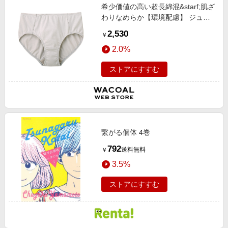
希少価値の高い超長綿混&starf;肌ざ
わりなめらか【環境配慮】 ジュニ
アショーツ
2,530
￥
2.0%
ストアにすすむ
繋がる個体 4巻
792
送料無料
￥
3.5%
ストアにすすむ