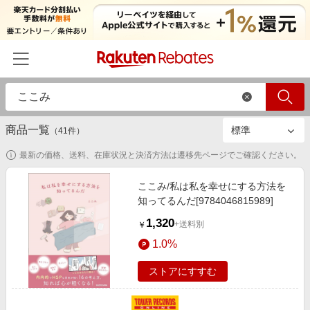
絞り込み
商品のみ
すべて
ストアのみ
ホーム
商品一覧
カテゴリー一覧
（
41
件）
最新の価格、送料、在庫状況と決済方法は遷移先ページでご確認ください。
百貨店・総合ECモール
イベント一覧
ファッション・インナー・小物
ここみ/私は私を幸せにする方法を
リーベイツ注目ストア
ヘルプ
知ってるんだ[9784046815989]
食品・スイーツ・お酒
初回購入者限定特典
1,320
友達紹介
+送料別
￥
日用品・キッチン用品
対象ストア新規限定特典
1.0%
コスメ・健康・医薬品
楽天IDでログイン/会員登録
新着ストアのご紹介
ストアにすすむ
キッズ・ベビー用品
電子書籍特集
家電・PC・スマホ・カメラ
楽天ペイ導入ストア