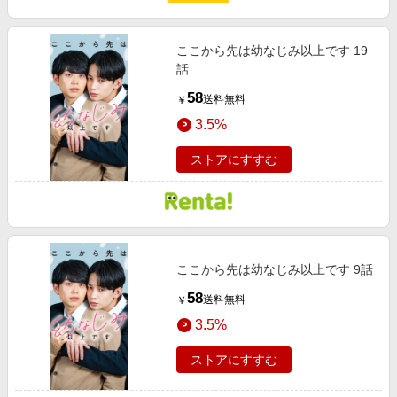
エンタメ
楽天サービス特集
スポーツ・アウトドア・ゴルフ
旅行特集
ここから先は幼なじみ以上です 19
インテリア・寝具
話
わくわく夏特集
58
ペット・花・DIY・車
送料無料
￥
50万ポイント山分けキャンペーン
3.5%
旅行・レジャー・ホテル予約
とことん買い物チャレンジ
生活・お役立ち
ストアにすすむ
Apple公式サイト×楽天カード分割払い
金融・マネー・保険
Samsung ボーナスキャンペーン
デジタルコンテンツ
週末の高還元 夏の長期版
ビジネス・その他サービス
ここから先は幼なじみ以上です 9話
58
送料無料
￥
3.5%
ストアにすすむ