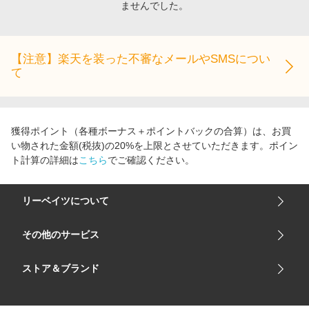
ませんでした。
エンタメ
楽天サービス特集
スポーツ・アウトドア・ゴルフ
旅行特集
インテリア・寝具
【注意】楽天を装った不審なメールやSMSについ
わくわく夏特集
て
ペット・花・DIY・車
とことん買い物チャレンジ
旅行・レジャー・ホテル予約
Apple公式サイト×楽天カード分割払い
生活・お役立ち
Qoo10メガポ
獲得ポイント（各種ボーナス＋ポイントバックの合算）は、お買
金融・マネー・保険
い物された金額(税抜)の20%を上限とさせていただきます。ポイン
Samsung ボーナスキャンペーン
ト計算の詳細は
こちら
でご確認ください。
デジタルコンテンツ
週末の高還元 夏の長期版
ビジネス・その他サービス
リーベイツについて
会社概要
その他のサービス
ご利用ガイド
楽天市場
ストア＆ブランド
サイトマップ
楽天モバイル
ユニクロオンラインストア
リーベイツ 公式アプリ