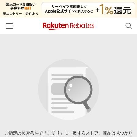
ホーム
カテゴリー一覧
百貨店・総合ECモール
イベント一覧
ファッション・インナー・小物
リーベイツ注目ストア
ヘルプ
食品・スイーツ・お酒
初回購入者限定特典
友達紹介
日用品・キッチン用品
対象ストア新規限定特典
コスメ・健康・医薬品
楽天IDでログイン/会員登録
新着ストアのご紹介
キッズ・ベビー用品
電子書籍特集
家電・PC・スマホ・カメラ
ご指定の検索条件で「こそり」に一致するストア、商品は見つかり
楽天ペイ導入ストア