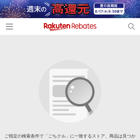
ホーム
カテゴリー一覧
百貨店・総合ECモール
イベント一覧
ファッション・インナー・小物
リーベイツ注目ストア
ヘルプ
食品・スイーツ・お酒
初回購入者限定特典
友達紹介
日用品・キッチン用品
対象ストア新規限定特典
コスメ・健康・医薬品
楽天IDでログイン/会員登録
新着ストアのご紹介
キッズ・ベビー用品
電子書籍特集
家電・PC・スマホ・カメラ
ご指定の検索条件で「ごちクル」に一致するストア、商品は見つか
楽天ペイ導入ストア