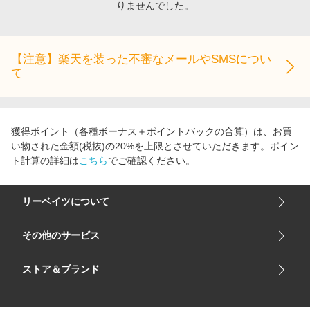
りませんでした。
エンタメ
楽天サービス特集
スポーツ・アウトドア・ゴルフ
旅行特集
インテリア・寝具
【注意】楽天を装った不審なメールやSMSについ
わくわく夏特集
て
ペット・花・DIY・車
とことん買い物チャレンジ
旅行・レジャー・ホテル予約
Apple公式サイト×楽天カード分割払い
生活・お役立ち
Qoo10メガポ
獲得ポイント（各種ボーナス＋ポイントバックの合算）は、お買
金融・マネー・保険
い物された金額(税抜)の20%を上限とさせていただきます。ポイン
Samsung ボーナスキャンペーン
ト計算の詳細は
こちら
でご確認ください。
デジタルコンテンツ
週末の高還元 夏の長期版
ビジネス・その他サービス
リーベイツについて
会社概要
その他のサービス
ご利用ガイド
楽天市場
ストア＆ブランド
サイトマップ
楽天モバイル
ユニクロオンラインストア
リーベイツ 公式アプリ