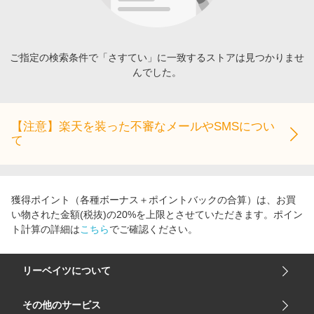
エンタメ
楽天サービス特集
スポーツ・アウトドア・ゴルフ
旅行特集
インテリア・寝具
ご指定の検索条件で「さすてい」に一致するストアは見つかりませ
わくわく夏特集
んでした。
ペット・花・DIY・車
とことん買い物チャレンジ
旅行・レジャー・ホテル予約
Apple公式サイト×楽天カード分割払い
生活・お役立ち
【注意】楽天を装った不審なメールやSMSについ
Qoo10メガポ
て
金融・マネー・保険
Samsung ボーナスキャンペーン
デジタルコンテンツ
週末の高還元 夏の長期版
ビジネス・その他サービス
獲得ポイント（各種ボーナス＋ポイントバックの合算）は、お買
い物された金額(税抜)の20%を上限とさせていただきます。ポイン
ト計算の詳細は
こちら
でご確認ください。
リーベイツについて
会社概要
その他のサービス