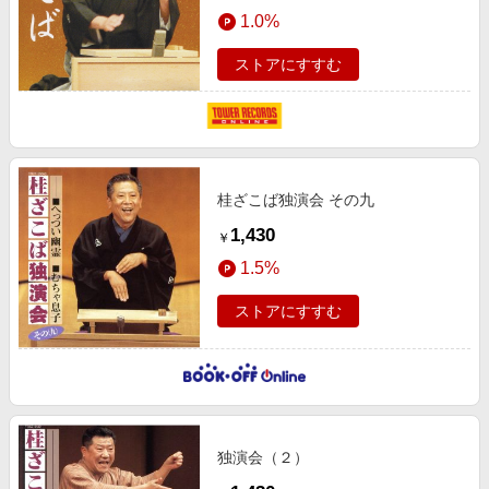
エンタメ
1.0%
楽天サービス特集
スポーツ・アウトドア・ゴルフ
旅行特集
ストアにすすむ
インテリア・寝具
わくわく夏特集
ペット・花・DIY・車
とことん買い物チャレンジ
旅行・レジャー・ホテル予約
Apple公式サイト×楽天カード分割払い
生活・お役立ち
桂ざこば独演会 その九
Qoo10メガポ
金融・マネー・保険
1,430
￥
Samsung ボーナスキャンペーン
デジタルコンテンツ
1.5%
週末の高還元 夏の長期版
ビジネス・その他サービス
ストアにすすむ
独演会（２）