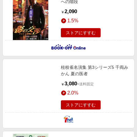
への階段
2,090
￥
1.5%
ストアにすすむ
桂枝雀名演集 第3シリーズ5 千両み
かん 夏の医者
3,080
+送料固定
￥
2.0%
ストアにすすむ