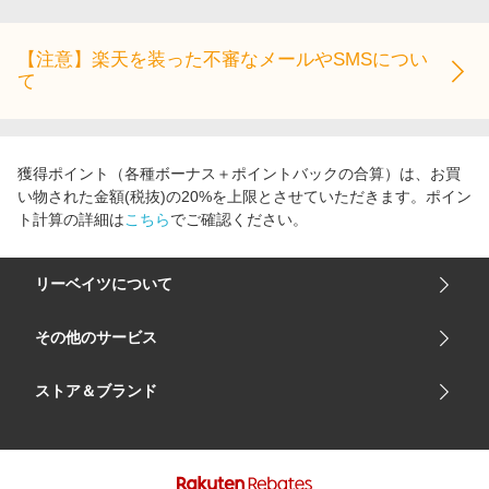
【注意】楽天を装った不審なメールやSMSについ
て
獲得ポイント（各種ボーナス＋ポイントバックの合算）は、お買
い物された金額(税抜)の20%を上限とさせていただきます。ポイン
ト計算の詳細は
こちら
でご確認ください。
リーベイツについて
会社概要
その他のサービス
ご利用ガイド
楽天市場
ストア＆ブランド
サイトマップ
楽天モバイル
ユニクロオンラインストア
リーベイツ 公式アプリ
GU（ジーユー）
リーベイツ ポイントアシスト