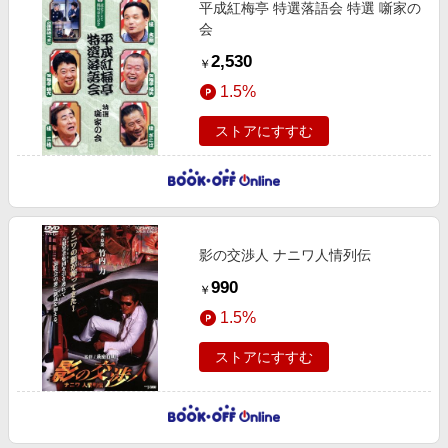
平成紅梅亭 特選落語会 特選 噺家の
会
2,530
￥
1.5%
ストアにすすむ
影の交渉人 ナニワ人情列伝
990
￥
1.5%
ストアにすすむ