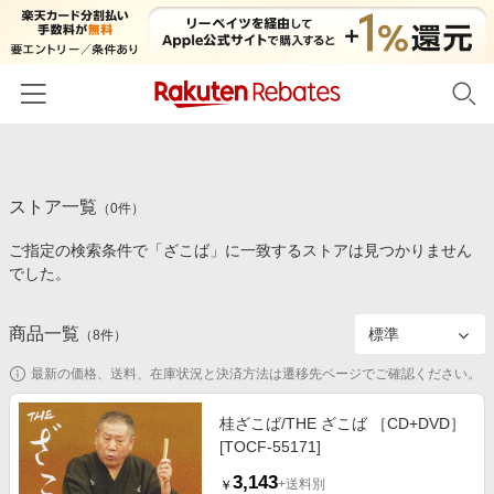
ホーム
ストア一覧
カテゴリー一覧
（
0
件）
ご指定の検索条件で「ざこば」に一致するストアは見つかりません
百貨店・総合ECモール
イベント一覧
でした。
ファッション・インナー・小物
リーベイツ注目ストア
ヘルプ
食品・スイーツ・お酒
商品一覧
（
8
件）
初回購入者限定特典
友達紹介
日用品・キッチン用品
対象ストア新規限定特典
最新の価格、送料、在庫状況と決済方法は遷移先ページでご確認ください。
コスメ・健康・医薬品
楽天IDでログイン/会員登録
新着ストアのご紹介
桂ざこば/THE ざこば ［CD+DVD］
キッズ・ベビー用品
[TOCF-55171]
電子書籍特集
家電・PC・スマホ・カメラ
3,143
楽天ペイ導入ストア
+送料別
￥