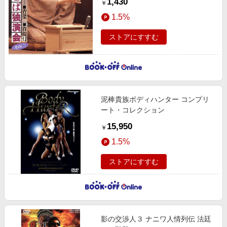
1,430
￥
1.5%
ストアにすすむ
泥棒貴族ボディハンター コンプリ
ート・コレクション
15,950
￥
1.5%
ストアにすすむ
影の交渉人３ ナニワ人情列伝 法廷