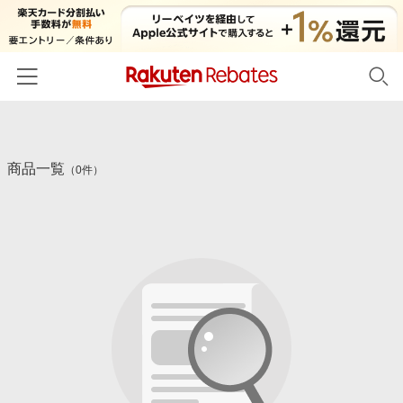
ホーム
商品一覧
カテゴリー一覧
（0件）
百貨店・総合ECモール
イベント一覧
ファッション・インナー・小物
リーベイツ注目ストア
ヘルプ
食品・スイーツ・お酒
初回購入者限定特典
友達紹介
日用品・キッチン用品
対象ストア新規限定特典
コスメ・健康・医薬品
楽天IDでログイン/会員登録
新着ストアのご紹介
キッズ・ベビー用品
電子書籍特集
家電・PC・スマホ・カメラ
楽天ペイ導入ストア