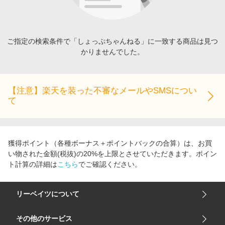
エンタメ
楽天サービス特集
スポーツ・アウトドア・ゴルフ
旅行特集
インテリア・寝具
ご指定の検索条件で「しょっぷちゃんねる」に一致する商品は見つ
わくわく夏特集
かりませんでした。
ペット・花・DIY・車
とことん買い物チャレンジ
旅行・レジャー・ホテル予約
Apple公式サイト×楽天カード分割払い
生活・お役立ち
【注意】楽天を装った不審なメールやSMSについ
Qoo10メガポ
て
金融・マネー・保険
Samsung ボーナスキャンペーン
デジタルコンテンツ
週末の高還元 夏の長期版
ビジネス・その他サービス
獲得ポイント（各種ボーナス＋ポイントバックの合算）は、お買
い物された金額(税抜)の20%を上限とさせていただきます。ポイン
ト計算の詳細は
こちら
でご確認ください。
リーベイツについて
会社概要
その他のサービス