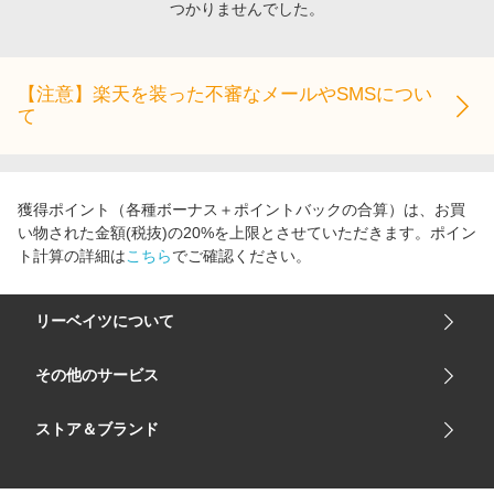
つかりませんでした。
エンタメ
楽天サービス特集
スポーツ・アウトドア・ゴルフ
旅行特集
インテリア・寝具
【注意】楽天を装った不審なメールやSMSについ
お中元特集2026
て
ペット・花・DIY・車
わくわく夏特集
旅行・レジャー・ホテル予約
とことん買い物チャレンジ
生活・お役立ち
Apple公式サイト×楽天カード分割払い
獲得ポイント（各種ボーナス＋ポイントバックの合算）は、お買
金融・マネー・保険
い物された金額(税抜)の20%を上限とさせていただきます。ポイン
Qoo10メガポ
ト計算の詳細は
こちら
でご確認ください。
デジタルコンテンツ
ビジネス・その他サービス
リーベイツについて
会社概要
その他のサービス
ご利用ガイド
楽天市場
ストア＆ブランド
サイトマップ
楽天モバイル
ユニクロオンラインストア
リーベイツ 公式アプリ