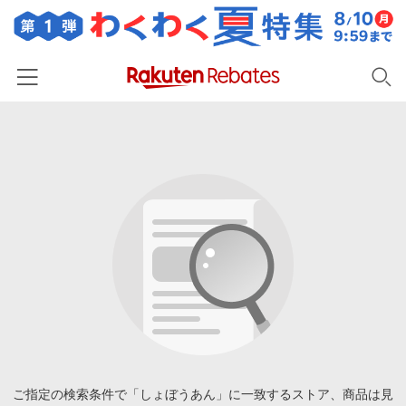
ホーム
カテゴリー一覧
百貨店・総合ECモール
イベント一覧
ファッション・インナー・小物
リーベイツ注目ストア
ヘルプ
食品・スイーツ・お酒
初回購入者限定特典
友達紹介
日用品・キッチン用品
対象ストア新規限定特典
コスメ・健康・医薬品
楽天IDでログイン/会員登録
新着ストアのご紹介
キッズ・ベビー用品
電子書籍特集
家電・PC・スマホ・カメラ
ご指定の検索条件で「しょぼうあん」に一致するストア、商品は見
楽天ペイ導入ストア