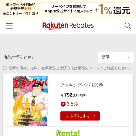
ホーム
商品一覧
カテゴリー一覧
（
4
件）
最新の価格、送料、在庫状況と決済方法は遷移先ページでご確認ください。
百貨店・総合ECモール
イベント一覧
ファッション・インナー・小物
リーベイツ注目ストア
ヘルプ
クッキングパパ 169巻
食品・スイーツ・お酒
初回購入者限定特典
792
送料無料
￥
友達紹介
日用品・キッチン用品
対象ストア新規限定特典
3.5%
コスメ・健康・医薬品
楽天IDでログイン/会員登録
新着ストアのご紹介
ストアにすすむ
キッズ・ベビー用品
電子書籍特集
家電・PC・スマホ・カメラ
楽天ペイ導入ストア