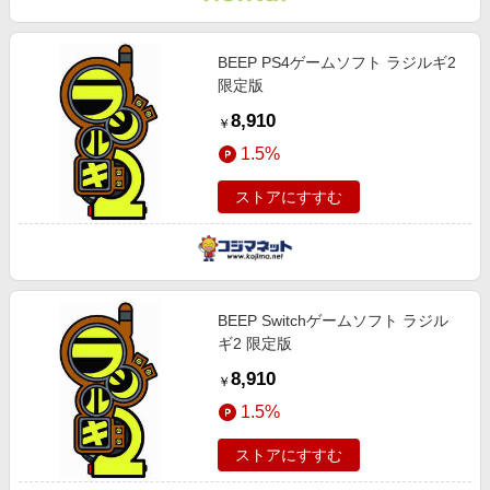
エンタメ
楽天サービス特集
スポーツ・アウトドア・ゴルフ
旅行特集
BEEP PS4ゲームソフト ラジルギ2
インテリア・寝具
限定版
わくわく夏特集
8,910
ペット・花・DIY・車
￥
とことん買い物チャレンジ
1.5%
旅行・レジャー・ホテル予約
Apple公式サイト×楽天カード分割払い
生活・お役立ち
ストアにすすむ
Qoo10メガポ
金融・マネー・保険
Samsung ボーナスキャンペーン
デジタルコンテンツ
週末の高還元 夏の長期版
ビジネス・その他サービス
BEEP Switchゲームソフト ラジル
ギ2 限定版
8,910
￥
1.5%
ストアにすすむ