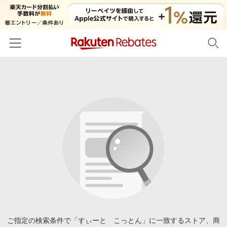
ホーム
カテゴリー一覧
百貨店・総合ECモール
イベント一覧
ファッション・インナー・小物
リーベイツ注目ストア
ヘルプ
食品・スイーツ・お酒
初回購入者限定特典
友達紹介
日用品・キッチン用品
対象ストア新規限定特典
コスメ・健康・医薬品
楽天IDでログイン/会員登録
新着ストアのご紹介
キッズ・ベビー用品
電子書籍特集
家電・PC・スマホ・カメラ
ご指定の検索条件で「すぃーと こっとん」に一致するストア、商
楽天ペイ導入ストア