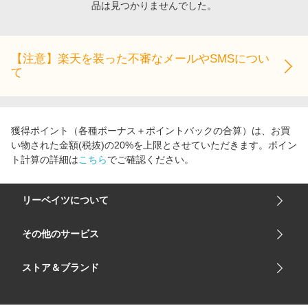
品は見つかりませんでした。
エンタメ
楽天サービス特集
スポーツ・アウトドア・ゴルフ
旅行特集
インテリア・寝具
【注意】楽天を装った不審なメールやSMSについ
わくわく夏特集
て
ペット・花・DIY・車
とことん買い物チャレンジ
旅行・レジャー・ホテル予約
Apple公式サイト×楽天カード分割払い
生活・お役立ち
Qoo10メガポ
獲得ポイント（各種ボーナス＋ポイントバックの合算）は、お買
金融・マネー・保険
い物された金額(税抜)の20%を上限とさせていただきます。ポイン
Samsung ボーナスキャンペーン
ト計算の詳細は
こちら
でご確認ください。
デジタルコンテンツ
週末の高還元 夏の長期版
ビジネス・その他サービス
リーベイツについて
会社概要
その他のサービス
ご利用ガイド
楽天市場
ストア＆ブランド
サイトマップ
楽天モバイル
ユニクロオンラインストア
リーベイツ 公式アプリ