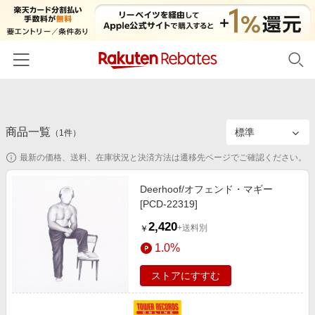
ホーム
商品一覧
カテゴリー一覧
（
1
件）
最新の価格、送料、在庫状況と決済方法は遷移先ページでご確認ください。
百貨店・総合ECモール
イベント一覧
ファッション・インナー・小物
Deerhoof/オフェンド・マギー
リーベイツ注目ストア
ヘルプ
[PCD-22319]
食品・スイーツ・お酒
初回購入者限定特典
2,420
友達紹介
+送料別
￥
日用品・キッチン用品
対象ストア新規限定特典
1.0%
コスメ・健康・医薬品
楽天IDでログイン/会員登録
新着ストアのご紹介
ストアにすすむ
キッズ・ベビー用品
電子書籍特集
家電・PC・スマホ・カメラ
楽天ペイ導入ストア