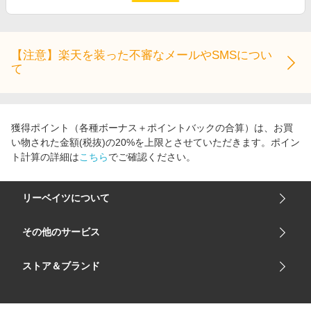
エンタメ
楽天サービス特集
スポーツ・アウトドア・ゴルフ
旅行特集
インテリア・寝具
【注意】楽天を装った不審なメールやSMSについ
わくわく夏特集
て
ペット・花・DIY・車
とことん買い物チャレンジ
旅行・レジャー・ホテル予約
Apple公式サイト×楽天カード分割払い
生活・お役立ち
獲得ポイント（各種ボーナス＋ポイントバックの合算）は、お買
Qoo10メガポ
い物された金額(税抜)の20%を上限とさせていただきます。ポイン
金融・マネー・保険
Samsung ボーナスキャンペーン
ト計算の詳細は
こちら
でご確認ください。
デジタルコンテンツ
週末の高還元 夏の長期版
ビジネス・その他サービス
リーベイツについて
会社概要
その他のサービス
ご利用ガイド
楽天市場
ストア＆ブランド
サイトマップ
楽天モバイル
ユニクロオンラインストア
リーベイツ 公式アプリ