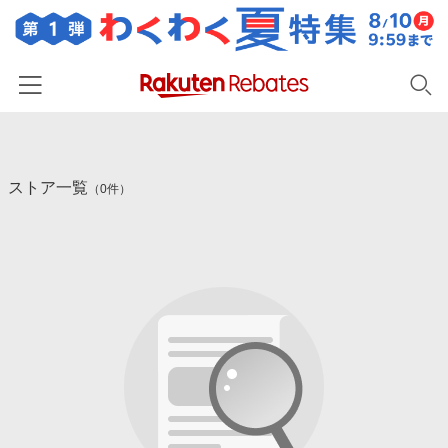
ホーム
ストア一覧
カテゴリー一覧
（0件）
百貨店・総合ECモール
イベント一覧
ファッション・インナー・小物
リーベイツ注目ストア
ヘルプ
食品・スイーツ・お酒
初回購入者限定特典
友達紹介
日用品・キッチン用品
対象ストア新規限定特典
コスメ・健康・医薬品
楽天IDでログイン/会員登録
新着ストアのご紹介
キッズ・ベビー用品
電子書籍特集
家電・PC・スマホ・カメラ
楽天ペイ導入ストア