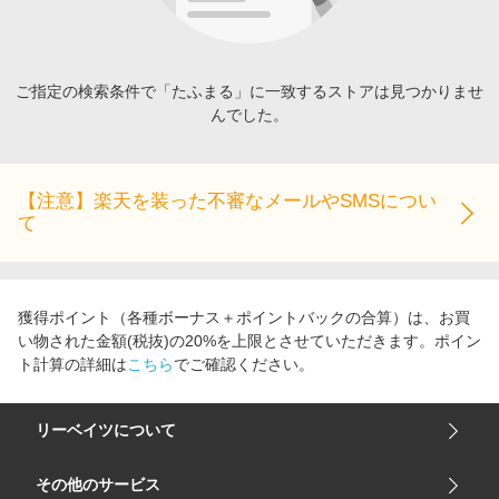
エンタメ
楽天サービス特集
スポーツ・アウトドア・ゴルフ
旅行特集
インテリア・寝具
ご指定の検索条件で「たふまる」に一致するストアは見つかりませ
お中元特集2026
んでした。
ペット・花・DIY・車
わくわく夏特集
旅行・レジャー・ホテル予約
とことん買い物チャレンジ
生活・お役立ち
【注意】楽天を装った不審なメールやSMSについ
Apple公式サイト×楽天カード分割払い
て
金融・マネー・保険
Qoo10メガポ
デジタルコンテンツ
ビジネス・その他サービス
獲得ポイント（各種ボーナス＋ポイントバックの合算）は、お買
い物された金額(税抜)の20%を上限とさせていただきます。ポイン
ト計算の詳細は
こちら
でご確認ください。
リーベイツについて
会社概要
その他のサービス