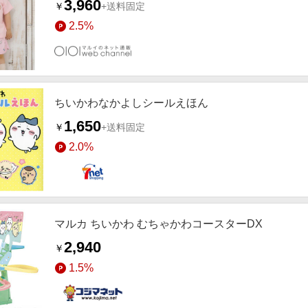
3,960
￥
+送料固定
2.5%
ちいかわなかよしシールえほん
1,650
￥
+送料固定
2.0%
マルカ ちいかわ むちゃかわコースターDX
2,940
￥
1.5%