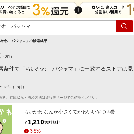
ショッピング
旅行
サ
いかわ パジャマ
」の検索結果
覧
（
0
件）
索条件で「ちいかわ パジャマ」に一致するストアは見
〜
18
件
（
18
件）
送料、在庫状況と決済方法は遷移先ページでご確認ください。
ちいかわ なんか小さくてかわいいやつ 4巻
1,210
￥
送料無料
3.5%