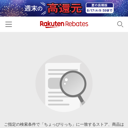
ホーム
カテゴリー一覧
百貨店・総合ECモール
イベント一覧
ファッション・インナー・小物
リーベイツ注目ストア
ヘルプ
食品・スイーツ・お酒
初回購入者限定特典
友達紹介
日用品・キッチン用品
対象ストア新規限定特典
コスメ・健康・医薬品
楽天IDでログイン/会員登録
新着ストアのご紹介
キッズ・ベビー用品
電子書籍特集
家電・PC・スマホ・カメラ
ご指定の検索条件で「ちょっぴりっち」に一致するストア、商品は
楽天ペイ導入ストア