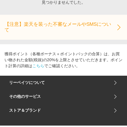
見つかりませんでした。
エンタメ
楽天サービス特集
スポーツ・アウトドア・ゴルフ
旅行特集
インテリア・寝具
【注意】楽天を装った不審なメールやSMSについ
わくわく夏特集
て
ペット・花・DIY・車
とことん買い物チャレンジ
旅行・レジャー・ホテル予約
Apple公式サイト×楽天カード分割払い
生活・お役立ち
Qoo10メガポ
獲得ポイント（各種ボーナス＋ポイントバックの合算）は、お買
金融・マネー・保険
い物された金額(税抜)の20%を上限とさせていただきます。ポイン
Samsung ボーナスキャンペーン
ト計算の詳細は
こちら
でご確認ください。
デジタルコンテンツ
週末の高還元 夏の長期版
ビジネス・その他サービス
リーベイツについて
会社概要
その他のサービス
ご利用ガイド
楽天市場
ストア＆ブランド
サイトマップ
楽天モバイル
ユニクロオンラインストア
リーベイツ 公式アプリ