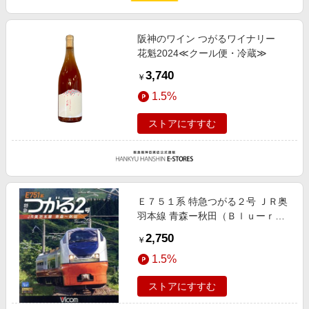
阪神のワイン つがるワイナリー
花魁2024≪クール便・冷蔵≫
3,740
￥
1.5%
ストアにすすむ
Ｅ７５１系 特急つがる２号 ＪＲ奥
羽本線 青森ー秋田（Ｂｌｕーｒａ
ｙ Ｄｉｓｃ）
2,750
￥
1.5%
ストアにすすむ