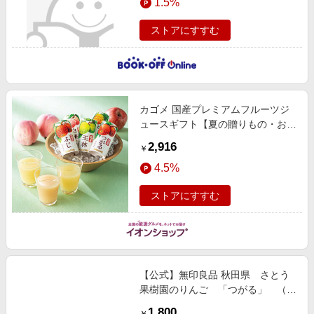
1.5%
ストアにすすむ
カゴメ 国産プレミアムフルーツジ
ュースギフト【夏の贈りもの・お中
元】[KT-30Y] 飲料・酒
2,916
￥
4.5%
ストアにすすむ
【公式】無印良品 秋田県 さとう
果樹園のりんご 「つがる」 （調
理・加工用） ５ｋｇ 売上除外
1,800