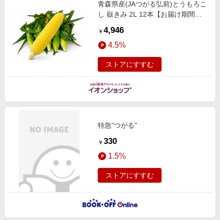
青森県産(JAつがる弘前)とうもろこ
し 嶽きみ 2L 12本【お届け期間：8
月25日〜9月20日】【おいしいお取
4,946
￥
り寄せ】 果物・野菜【季節の贈り
4.5%
物＆ご褒美ギフト】
ストアにすすむ
特急"つがる"
330
￥
1.5%
ストアにすすむ