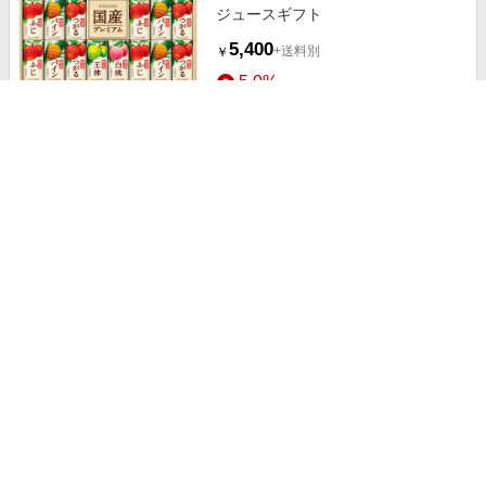
ジュースギフト
5,400
+送料別
￥
5.0%
ストアにすすむ
明治メランコリア 4巻
594
送料無料
￥
3.5%
ストアにすすむ