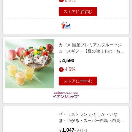
ストアにすすむ
カゴメ 国産プレミアムフルーツジ
ュースギフト【夏の贈りもの・お中
元】[KT-50Y] 飲料・酒
4,590
￥
4.5%
ストアにすすむ
ザ・ラストラン かもしか・いな
ほ・つがる・スーパー白鳥・白鳥・
きらきらみちのく下北[VKL-019]
1,047
+送料別
￥