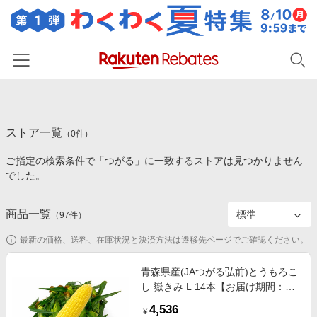
ホーム
ストア一覧
カテゴリー一覧
（
0
件）
ご指定の検索条件で「つがる」に一致するストアは見つかりません
百貨店・総合ECモール
イベント一覧
でした。
ファッション・インナー・小物
リーベイツ注目ストア
ヘルプ
食品・スイーツ・お酒
商品一覧
（
97
件）
初回購入者限定特典
友達紹介
日用品・キッチン用品
対象ストア新規限定特典
最新の価格、送料、在庫状況と決済方法は遷移先ページでご確認ください。
コスメ・健康・医薬品
楽天IDでログイン/会員登録
新着ストアのご紹介
青森県産(JAつがる弘前)とうもろこ
キッズ・ベビー用品
し 嶽きみ L 14本【お届け期間：8
電子書籍特集
月25日〜9月20日】【おいしいお取
家電・PC・スマホ・カメラ
4,536
楽天ペイ導入ストア
￥
り寄せ】 果物・野菜【季節の贈り