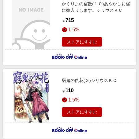
かくりよの宿飯(１０)あやかしお宿
に嫁入りします。シリウスＫＣ
715
￥
1.5%
ストアにすすむ
窮鬼の仇花(２)シリウスＫＣ
110
￥
1.5%
ストアにすすむ