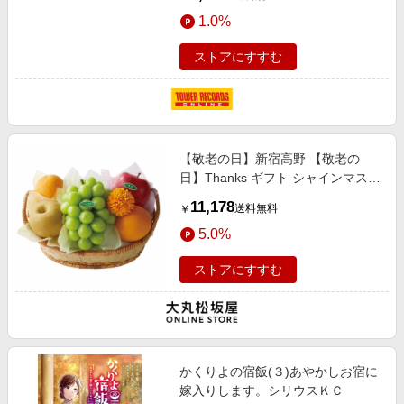
1.0%
ストアにすすむ
【敬老の日】新宿高野 【敬老の
日】Thanks ギフト シャインマスカ
ット＆バラエティーセット
11,178
送料無料
￥
5.0%
ストアにすすむ
かくりよの宿飯(３)あやかしお宿に
嫁入りします。シリウスＫＣ