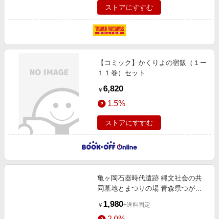
ストアにすすむ
【コミック】かくりよの宿飯（１ー
１１巻）セット
6,820
￥
1.5%
ストアにすすむ
亀ヶ岡石器時代遺跡 縄文社会の共
同墓地とまつりの場 青森県つがる
市
1,980
+送料固定
￥
2.0%