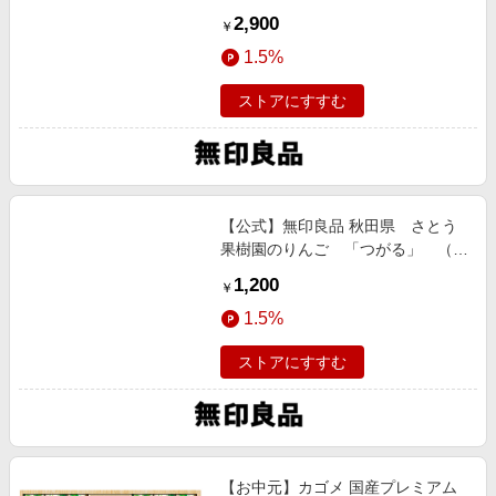
２−３種 家庭用 約３ｋｇ 売上除
2,900
￥
外
1.5%
ストアにすすむ
【公式】無印良品 秋田県 さとう
果樹園のりんご 「つがる」 （調
理・加工用） ３ｋｇ 売上除外
1,200
￥
1.5%
ストアにすすむ
【お中元】カゴメ 国産プレミアム