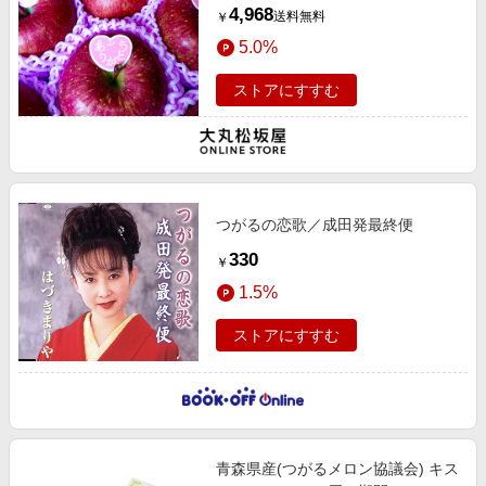
ご
4,968
送料無料
￥
5.0%
ストアにすすむ
つがるの恋歌／成田発最終便
330
￥
1.5%
ストアにすすむ
青森県産(つがるメロン協議会) キス