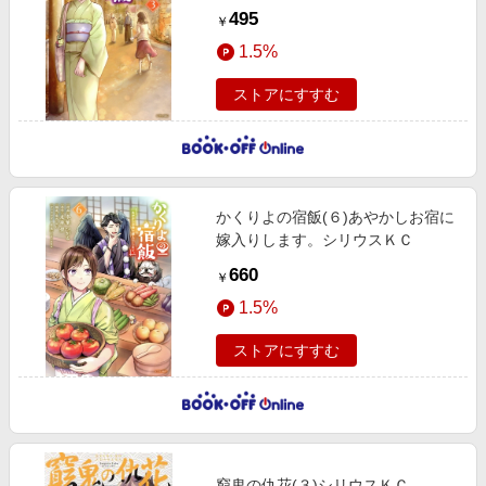
495
￥
1.5%
ストアにすすむ
かくりよの宿飯(６)あやかしお宿に
嫁入りします。シリウスＫＣ
660
￥
1.5%
ストアにすすむ
窮鬼の仇花(３)シリウスＫＣ