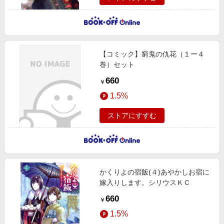
【コミック】窮鬼の仇花（１ー４
巻）セット
660
￥
1.5%
ストアにすすむ
かくりよの宿飯(４)あやかしお宿に
嫁入りします。シリウスＫＣ
660
￥
1.5%