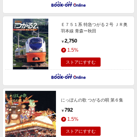
Ｅ７５１系 特急つがる２号 ＪＲ奥
羽本線 青森ー秋田
2,750
￥
1.5%
ストアにすすむ
にっぽんの歌 つがるの唄 第６集
792
￥
1.5%
ストアにすすむ