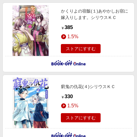
かくりよの宿飯(１)あやかしお宿に
嫁入りします。シリウスＫＣ
385
￥
1.5%
ストアにすすむ
窮鬼の仇花(４)シリウスＫＣ
330
￥
1.5%
ストアにすすむ