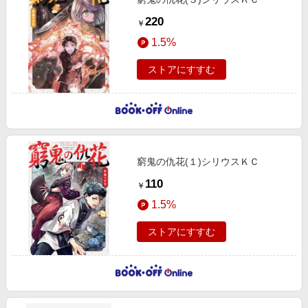
220
￥
1.5%
ストアにすすむ
窮鬼の仇花(１)シリウスＫＣ
110
￥
1.5%
ストアにすすむ