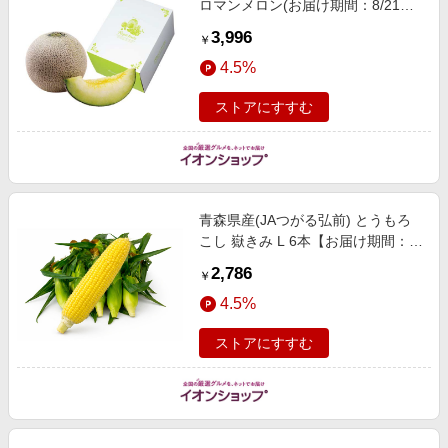
ロマンメロン(お届け期間：8/21〜
8/31)【夏の贈りもの・お中元】 果
3,996
￥
物・野菜
4.5%
ストアにすすむ
青森県産(JAつがる弘前) とうもろ
こし 嶽きみ L 6本【お届け期間：8
月25日〜9月20日】【おいしいお取
2,786
￥
り寄せ】 果物・野菜【季節の贈り
4.5%
物＆ご褒美ギフト】
ストアにすすむ