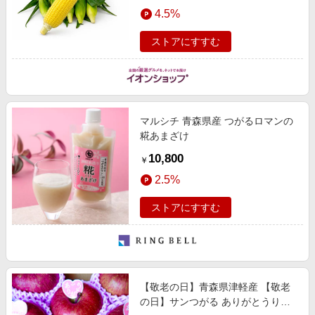
エンタメ
4.5%
物＆ご褒美ギフト】
楽天サービス特集
スポーツ・アウトドア・ゴルフ
旅行特集
ストアにすすむ
インテリア・寝具
お中元特集2026
ペット・花・DIY・車
わくわく夏特集
旅行・レジャー・ホテル予約
とことん買い物チャレンジ
マルシチ 青森県産 つがるロマンの
生活・お役立ち
Apple公式サイト×楽天カード分割払い
糀あまざけ
金融・マネー・保険
Qoo10メガポ
10,800
￥
デジタルコンテンツ
2.5%
ビジネス・その他サービス
ストアにすすむ
【敬老の日】青森県津軽産 【敬老
の日】サンつがる ありがとうりん