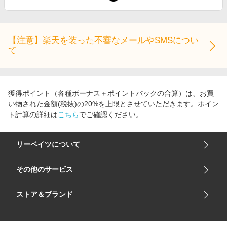
エンタメ
楽天サービス特集
スポーツ・アウトドア・ゴルフ
旅行特集
インテリア・寝具
【注意】楽天を装った不審なメールやSMSについ
わくわく夏特集
て
ペット・花・DIY・車
とことん買い物チャレンジ
旅行・レジャー・ホテル予約
Apple公式サイト×楽天カード分割払い
生活・お役立ち
獲得ポイント（各種ボーナス＋ポイントバックの合算）は、お買
Qoo10メガポ
い物された金額(税抜)の20%を上限とさせていただきます。ポイン
金融・マネー・保険
Samsung ボーナスキャンペーン
ト計算の詳細は
こちら
でご確認ください。
デジタルコンテンツ
週末の高還元 夏の長期版
ビジネス・その他サービス
リーベイツについて
会社概要
その他のサービス
ご利用ガイド
楽天市場
ストア＆ブランド
サイトマップ
楽天モバイル
ユニクロオンラインストア
リーベイツ 公式アプリ