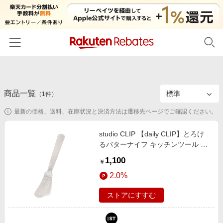
ホーム
商品一覧
カテゴリー一覧
（
1
件）
最新の価格、送料、在庫状況と決済方法は遷移先ページでご確認ください。
百貨店・総合ECモール
イベント一覧
ファッション・インナー・小物
studio CLIP 【daily CLIP】とろけ
リーベイツ注目ストア
ヘルプ
るバターナイフ キッチンツール ホ
食品・スイーツ・お酒
初回購入者限定特典
ワイト FREE スタジオクリップ
1,100
友達紹介
￥
日用品・キッチン用品
570616 and ST アンドエスティ
対象ストア新規限定特典
2.0%
（旧ドットエスティ）
コスメ・健康・医薬品
楽天IDでログイン/会員登録
新着ストアのご紹介
ストアにすすむ
キッズ・ベビー用品
電子書籍特集
家電・PC・スマホ・カメラ
楽天ペイ導入ストア