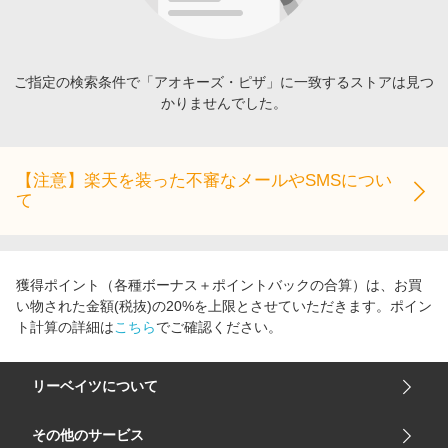
エンタメ
楽天サービス特集
スポーツ・アウトドア・ゴルフ
旅行特集
インテリア・寝具
ご指定の検索条件で「アオキーズ・ピザ」に一致するストアは見つ
わくわく夏特集
かりませんでした。
ペット・花・DIY・車
とことん買い物チャレンジ
旅行・レジャー・ホテル予約
Apple公式サイト×楽天カード分割払い
生活・お役立ち
【注意】楽天を装った不審なメールやSMSについ
Qoo10メガポ
て
金融・マネー・保険
Samsung ボーナスキャンペーン
デジタルコンテンツ
週末の高還元 夏の長期版
ビジネス・その他サービス
獲得ポイント（各種ボーナス＋ポイントバックの合算）は、お買
い物された金額(税抜)の20%を上限とさせていただきます。ポイン
ト計算の詳細は
こちら
でご確認ください。
リーベイツについて
会社概要
その他のサービス