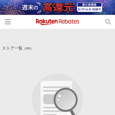
ホーム
ストア一覧
カテゴリー一覧
（0件）
百貨店・総合ECモール
イベント一覧
ファッション・インナー・小物
リーベイツ注目ストア
ヘルプ
食品・スイーツ・お酒
初回購入者限定特典
友達紹介
日用品・キッチン用品
対象ストア新規限定特典
コスメ・健康・医薬品
楽天IDでログイン/会員登録
新着ストアのご紹介
キッズ・ベビー用品
電子書籍特集
家電・PC・スマホ・カメラ
楽天ペイ導入ストア