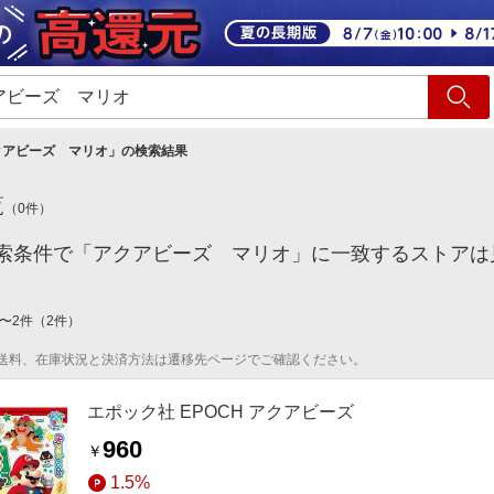
ショッピング
旅行
サ
クアビーズ マリオ
」の検索結果
覧
（
0
件）
索条件で「アクアビーズ マリオ」に一致するストアは
〜
2
件
（
2
件）
送料、在庫状況と決済方法は遷移先ページでご確認ください。
エポック社 EPOCH アクアビーズ
960
￥
1.5%