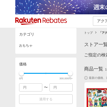
カテゴリー一覧
イベント一覧
トップ
「
ア
カテゴリ
ストア一
おもちゃ
ご指定の検
価格
商品一覧
1
最新の価格、
0
円
300,000
円+
〜
適用する