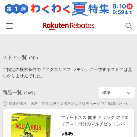
ホーム
ストア一覧
カテゴリー一覧
（
0
件）
ご指定の検索条件で「アクエリアス レモン」に一致するストアは見
百貨店・総合ECモール
イベント一覧
つかりませんでした。
ファッション・インナー・小物
リーベイツ注目ストア
ヘルプ
食品・スイーツ・お酒
商品一覧
（
14
件）
初回購入者限定特典
友達紹介
日用品・キッチン用品
対象ストア新規限定特典
最新の価格、送料、在庫状況と決済方法は遷移先ページでご確認ください。
コスメ・健康・医薬品
楽天IDでログイン/会員登録
新着ストアのご紹介
フィットネス 健康 ドリンク アクエ
キッズ・ベビー用品
リアス１日分のマルチビタミンパウ
電子書籍特集
ダー 4902102143592
家電・PC・スマホ・カメラ
645
楽天ペイ導入ストア
￥