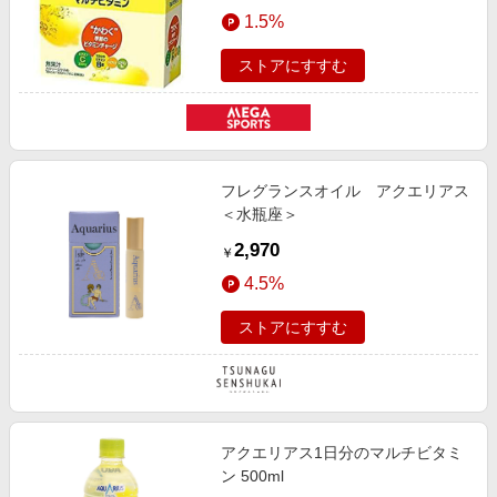
エンタメ
1.5%
楽天サービス特集
スポーツ・アウトドア・ゴルフ
旅行特集
ストアにすすむ
インテリア・寝具
お中元特集2026
ペット・花・DIY・車
わくわく夏特集
旅行・レジャー・ホテル予約
とことん買い物チャレンジ
フレグランスオイル アクエリアス
生活・お役立ち
Apple公式サイト×楽天カード分割払い
＜水瓶座＞
金融・マネー・保険
Qoo10メガポ
2,970
￥
デジタルコンテンツ
4.5%
ビジネス・その他サービス
ストアにすすむ
アクエリアス1日分のマルチビタミ
ン 500ml