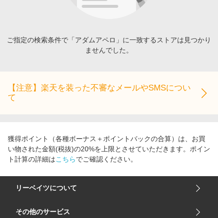
エンタメ
楽天サービス特集
スポーツ・アウトドア・ゴルフ
旅行特集
インテリア・寝具
ご指定の検索条件で「アダムアペロ」に一致するストアは見つかり
わくわく夏特集
ませんでした。
ペット・花・DIY・車
とことん買い物チャレンジ
旅行・レジャー・ホテル予約
Apple公式サイト×楽天カード分割払い
生活・お役立ち
【注意】楽天を装った不審なメールやSMSについ
Qoo10メガポ
て
金融・マネー・保険
Samsung ボーナスキャンペーン
デジタルコンテンツ
週末の高還元 夏の長期版
ビジネス・その他サービス
獲得ポイント（各種ボーナス＋ポイントバックの合算）は、お買
い物された金額(税抜)の20%を上限とさせていただきます。ポイン
ト計算の詳細は
こちら
でご確認ください。
リーベイツについて
会社概要
その他のサービス