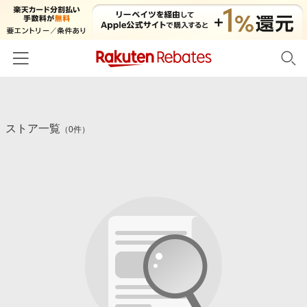
ホーム
ストア一覧
カテゴリー一覧
（0件）
百貨店・総合ECモール
イベント一覧
ファッション・インナー・小物
リーベイツ注目ストア
ヘルプ
食品・スイーツ・お酒
初回購入者限定特典
友達紹介
日用品・キッチン用品
対象ストア新規限定特典
コスメ・健康・医薬品
楽天IDでログイン/会員登録
新着ストアのご紹介
キッズ・ベビー用品
電子書籍特集
家電・PC・スマホ・カメラ
楽天ペイ導入ストア