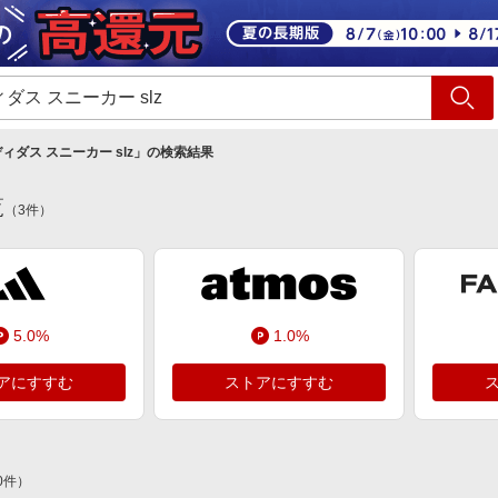
ショッピング
旅行
サ
ィダス スニーカー slz
」の検索結果
覧
（
3
件）
5.0%
1.0%
アにすすむ
ストアにすすむ
0
件）