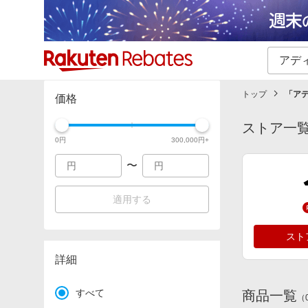
カテゴリー一覧
イベント一覧
トップ
「
アデ
価格
ストア一
0
円
300,000
円+
〜
適用する
スト
詳細
すべて
商品一覧
（