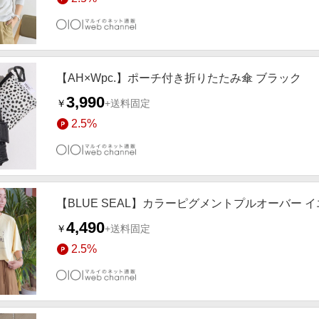
【AH×Wpc.】ポーチ付き折りたたみ傘 ブラック
3,990
￥
+送料固定
2.5%
【BLUE SEAL】カラーピグメントプルオーバー 
4,490
￥
+送料固定
2.5%