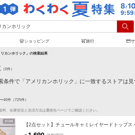
ショッピング
旅行
サ
メリカンホリック
」の検索結果
覧
（
0
件）
索条件で「アメリカンホリック」に一致するストアは見
〜
40
件
（
725
件）
送料、在庫状況と決済方法は遷移先ページでご確認ください。
【2点セット】チュールキャミレイヤードトップス 
1,690